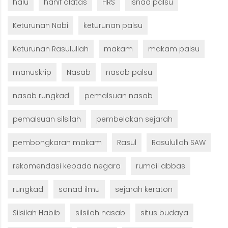
halu
hanif alatas
HRS
isnad palsu
Keturunan Nabi
keturunan palsu
Keturunan Rasulullah
makam
makam palsu
manuskrip
Nasab
nasab palsu
nasab rungkad
pemalsuan nasab
pemalsuan silsilah
pembelokan sejarah
pembongkaran makam
Rasul
Rasulullah SAW
rekomendasi kepada negara
rumail abbas
rungkad
sanad ilmu
sejarah keraton
Silsilah Habib
silsilah nasab
situs budaya