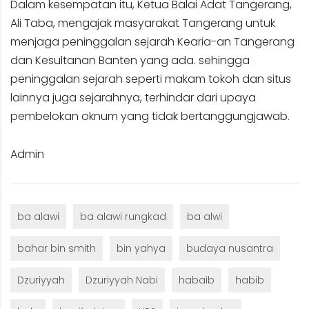
Dalam kesempatan itu, Ketua Balai Adat Tangerang,
Ali Taba, mengajak masyarakat Tangerang untuk
menjaga peninggalan sejarah Kearia-an Tangerang
dan Kesultanan Banten yang ada. sehingga
peninggalan sejarah seperti makam tokoh dan situs
lainnya juga sejarahnya, terhindar dari upaya
pembelokan oknum yang tidak bertanggungjawab.
Admin
ba alawi
ba alawi rungkad
ba alwi
bahar bin smith
bin yahya
budaya nusantra
Dzuriyyah
Dzuriyyah Nabi
habaib
habib