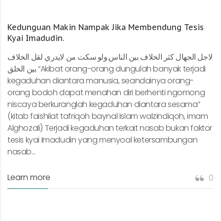
Kedunguan Makin Nampak Jika Membendung Tesis
Kyai Imadudin.
لاجل الجهال كثر الخلاف بين الناس.ولو سكت من لايدري لقل الخلاف
بين الخلق “Akibat orang-orang dungulah banyak terjadi
kegaduhan diantara manusia, seandainya orang-
orang bodoh dapat menahan diri berhenti ngomong
niscaya berkuranglah kegaduhan diantara sesama”
(kitab faishilat tafriqoh baynal Islam walzindiqoh, imam
Alghozali) Terjadi kegaduhan terkait nasab bukan faktor
tesis kyai Imadudin yang menyoal ketersambungan
nasab...
Learn more
0