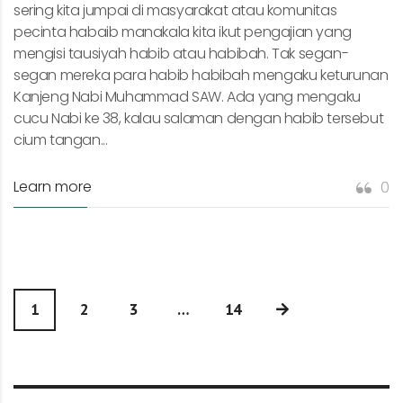
sering kita jumpai di masyarakat atau komunitas
pecinta habaib manakala kita ikut pengajian yang
mengisi tausiyah habib atau habibah. Tak segan-
segan mereka para habib habibah mengaku keturunan
Kanjeng Nabi Muhammad SAW. Ada yang mengaku
cucu Nabi ke 38, kalau salaman dengan habib tersebut
cium tangan...
Learn more
0
1
2
3
…
14