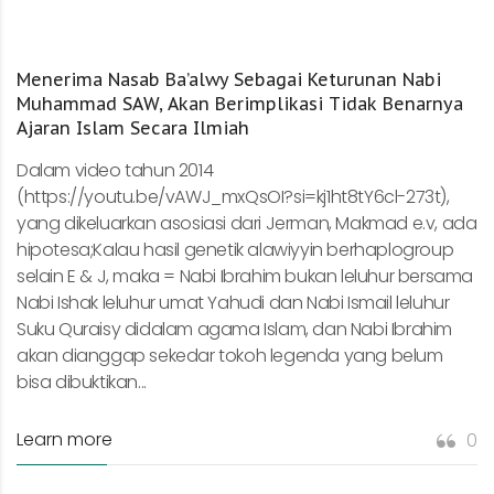
Menerima Nasab Ba’alwy Sebagai Keturunan Nabi
Muhammad SAW, Akan Berimplikasi Tidak Benarnya
Ajaran Islam Secara Ilmiah
Dalam video tahun 2014
(https://youtu.be/vAWJ_mxQsOI?si=kj1ht8tY6cl-273t),
yang dikeluarkan asosiasi dari Jerman, Makmad e.v, ada
hipotesa;Kalau hasil genetik alawiyyin berhaplogroup
selain E & J, maka = Nabi Ibrahim bukan leluhur bersama
Nabi Ishak leluhur umat Yahudi dan Nabi Ismail leluhur
Suku Quraisy didalam agama Islam, dan Nabi Ibrahim
akan dianggap sekedar tokoh legenda yang belum
bisa dibuktikan...
Learn more
0