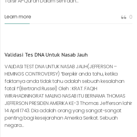
Tafsir Al-Qur’an Dalam Seni dan...
Learn more
0
Validasi Tes DNA Untuk Nasab Jauh
VALIDASI TEST DNA UNTUK NASAB JAUH(JEFFERSON –
HEMINGS CONTROVERSY) “Berpikir anda tahu, ketika
faktanya anda tidak tahu adalah sebuah kesalahan
fatal !”(Bertrand Russel) Oleh : KRAT. FAQIH
WIRAHADININGRAT MALING NASAB ITU BERNAMA THOMAS
JEFFERSON PRESIDEN AMERIKA KE-3 Thomas Jefferson lahir
14 April 1743. Dia adalah orang yang sangat-sangat
penting bagi kesejarahan Amerika Serikat. Sebuah
negara...