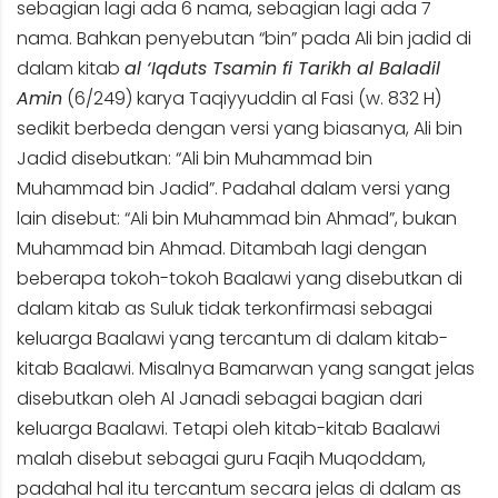
sebagian lagi ada 6 nama, sebagian lagi ada 7
nama. Bahkan penyebutan “bin” pada Ali bin jadid di
dalam kitab
al ‘Iqduts Tsamin fi Tarikh al Baladil
Amin
(6/249) karya Taqiyyuddin al Fasi (w. 832 H)
sedikit berbeda dengan versi yang biasanya, Ali bin
Jadid disebutkan: “Ali bin Muhammad bin
Muhammad bin Jadid”. Padahal dalam versi yang
lain disebut: “Ali bin Muhammad bin Ahmad”, bukan
Muhammad bin Ahmad. Ditambah lagi dengan
beberapa tokoh-tokoh Baalawi yang disebutkan di
dalam kitab as Suluk tidak terkonfirmasi sebagai
keluarga Baalawi yang tercantum di dalam kitab-
kitab Baalawi. Misalnya Bamarwan yang sangat jelas
disebutkan oleh Al Janadi sebagai bagian dari
keluarga Baalawi. Tetapi oleh kitab-kitab Baalawi
malah disebut sebagai guru Faqih Muqoddam,
padahal hal itu tercantum secara jelas di dalam as