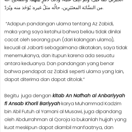
من النسَّابَة المعتَبَرِين، حالُه مثلُ غيره: يُؤخَذ منه ويُرَدّ.
“Adapun pandangan ulama tentang Az Zabidi,
maka yang saya ketahui bahwa beliau tidak dinilai
cacat oleh seorang pun (dari kalangan ulama),
kecuali al Jabarti sebagaimana dikatakan, saya tidak
menemukanya, dan itupun karena ada sesuatu
antara keduanya. Dan pandangan yang benar
bahwa pendapat az Zabidi seperti ulama yang lain,
dapat diterima dan dapat ditolak.”
Begitu juga dengan
kitab An Nafhah al Anbariyyah
fi Ansab Khoril Bariyyah
karya Muhammad Kadzim
bin Abil Futuh al Yamani al Musawi, juga dipandang
oleh Abdurrahman al Qoroja ia bukanlah hujjah yang
kuat meskipun dapat diambil manfaatnya, dan