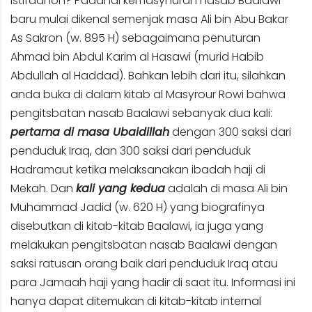
istifadhoh? Padahal kemasyhuran nasab Baalawi
baru mulai dikenal semenjak masa Ali bin Abu Bakar
As Sakron (w. 895 H) sebagaimana penuturan
Ahmad bin Abdul Karim al Hasawi (murid Habib
Abdullah al Haddad). Bahkan lebih dari itu, silahkan
anda buka di dalam kitab al Masyrour Rowi bahwa
pengitsbatan nasab Baalawi sebanyak dua kali:
pertama di masa Ubaidillah
dengan 300 saksi dari
penduduk Iraq, dan 300 saksi dari penduduk
Hadramaut ketika melaksanakan ibadah haji di
Mekah. Dan
kali yang kedua
adalah di masa Ali bin
Muhammad Jadid (w. 620 H) yang biografinya
disebutkan di kitab-kitab Baalawi, ia juga yang
melakukan pengitsbatan nasab Baalawi dengan
saksi ratusan orang baik dari penduduk Iraq atau
para Jamaah haji yang hadir di saat itu. Informasi ini
hanya dapat ditemukan di kitab-kitab internal