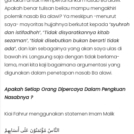
gunakan untuk mempertahankan nasab Ba’alawi.
Apakah benar tulisan beliau mampu mengakhiri
polemik nasab Ba alawi? Ya meskipun -menurut
saya- mayoritas hujjahnya berkutat kepada “
syuhroh
dan istifadhoh
”, “
Tidak disyaratkannya kitab
sezaman
”, “
tidak disebutkan bukan berarti tidak
ada
”, dan lain sebagainya yang akan saya ulas di
bawah ini. Langsung saja dengan tidak berlama-
lama, mari kita kaji bagaimana argumentasi yang
digunakan dalam penetapan nasab Ba alawi.
Apakah Setiap Orang Dipercaya Dalam Pengkuan
Nasabnya ?
Kiai Fahrur menggunakan statemen Imam Malik
النَّاسُ مُؤْتَمَنُوْنَ عَلَى أَنسَابِهِمْ