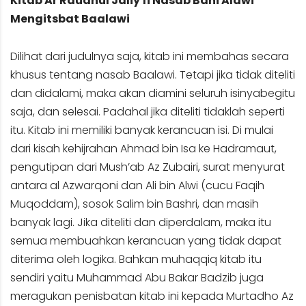
Kitab Ar Raudhul Jaliy fi Nasab Bani Alawi
Mengitsbat Baalawi
Dilihat dari judulnya saja, kitab ini membahas secara
khusus tentang nasab Baalawi. Tetapi jika tidak diteliti
dan didalami, maka akan diamini seluruh isinyabegitu
saja, dan selesai. Padahal jika diteliti tidaklah seperti
itu. Kitab ini memiliki banyak kerancuan isi. Di mulai
dari kisah kehijrahan Ahmad bin Isa ke Hadramaut,
pengutipan dari Mush’ab Az Zubairi, surat menyurat
antara al Azwarqoni dan Ali bin Alwi (cucu Faqih
Muqoddam), sosok Salim bin Bashri, dan masih
banyak lagi. Jika diteliti dan diperdalam, maka itu
semua membuahkan kerancuan yang tidak dapat
diterima oleh logika. Bahkan muhaqqiq kitab itu
sendiri yaitu Muhammad Abu Bakar Badzib juga
meragukan penisbatan kitab ini kepada Murtadho Az