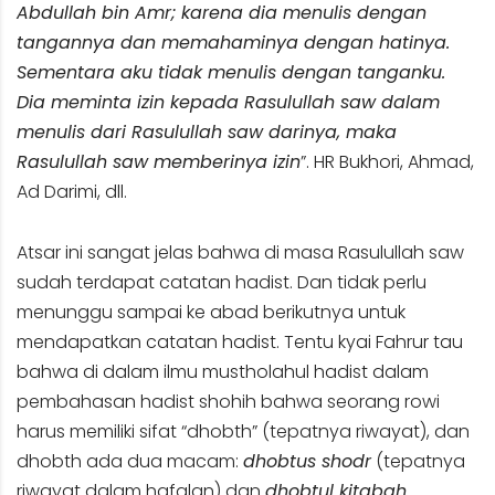
Abdullah bin Amr; karena dia menulis dengan
tangannya dan memahaminya dengan hatinya.
Sementara aku tidak menulis dengan tanganku.
Dia meminta izin kepada Rasulullah saw dalam
menulis dari Rasulullah saw darinya, maka
Rasulullah saw memberinya izin
”. HR Bukhori, Ahmad,
Ad Darimi, dll.
Atsar ini sangat jelas bahwa di masa Rasulullah saw
sudah terdapat catatan hadist. Dan tidak perlu
menunggu sampai ke abad berikutnya untuk
mendapatkan catatan hadist. Tentu kyai Fahrur tau
bahwa di dalam ilmu mustholahul hadist dalam
pembahasan hadist shohih bahwa seorang rowi
harus memiliki sifat “dhobth” (tepatnya riwayat), dan
dhobth ada dua macam:
dhobtus shodr
(tepatnya
riwayat dalam hafalan) dan
dhobtul kitabah