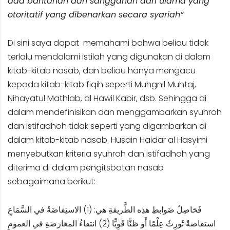
ada bantahan dan sanggahan dari ulama yang
otoritatif yang dibenarkan secara syariah”
Di sini saya dapat memahami bahwa beliau tidak
terlalu mendalami istilah yang digunakan di dalam
kitab-kitab nasab, dan beliau hanya mengacu
kepada kitab-kitab fiqih seperti Muhgnil Muhtaj,
Nihayatul Mathlab, al Hawil Kabir, dsb. Sehingga di
dalam mendefinisikan dan menggambarkan syuhroh
dan istifadhoh tidak seperti yang digambarkan di
dalam kitab-kitab nasab. Husain Haidar al Hasyimi
menyebutkan kriteria syuhroh dan istifadhoh yang
diterima di dalam pengitsbatan nasab
sebagaimana berikut:
فَحَاصِلُ ضَوابطِ هذِه الطَّريقةِ هي: (1) الاستِفاضَةُ في السَّمَاعِ
استفاضةً تُورِثُ عِلْمًا أَو ظنًّا قَوِيًّا (2) انتفاءُ المعَارَضَةِ في العمومِ