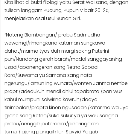
Kita lihat di bukti filologi yaitu Serat Walisana, dengan
tulisan langgam Pucung, Pupuh V bait 20-25,
menjelaskan asal usul Sunan Giri.
“Nateng Blambangan/ prabu Sadmudha
wewamgi/rimangkana kataman sungkawa
dahat/marma tyas duh margi saking Puterini
pun/Nandang gerah barah/madal sanggayaning
usadi/apanengeran sang Retno Sabodi
Rara/Suwarna yu Samana sang nata
ngerungu/lamun ing wuhara/wonten Janma nembe
prapti/adedukuh mencil ahlul tapabrata /pan wus
kabul mumpuni salwiring kawruh/dadya
tinimbalan/prapta kinen ngusadani/katarima waluya
grahe sang Retna/suka sukur ya ya wau sangha
prabu/nenggih puteranira/pinaringaken
tumuli/lajeng panggih lan Sayyid Yaqub