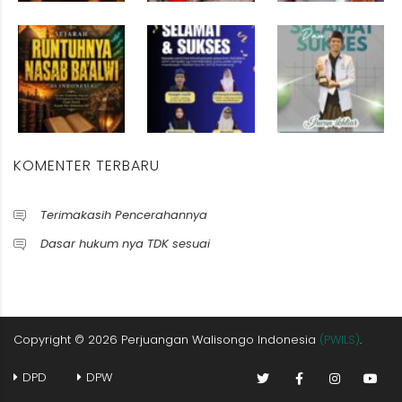
KOMENTER TERBARU
Terimakasih Pencerahannya
Dasar hukum nya TDK sesuai
Copyright ©
2026
Perjuangan Walisongo Indonesia
(PWILS)
.
DPD
DPW