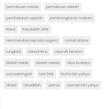
pemalsuan nasab
pemalsuan silsilah
pembelokan sejarah
pembongkaran makam
Rasul
Rasulullah SAW
rekomendasi kepada negara
rumail abbas
rungkad
sanad ilmu
sejarah keraton
Silsilah Habib
silsilah nasab
situs budaya
sumodiningrat
test DNA
thoha bin yahya
Ubaid
Ubaidillah
ulama
utsman bin yahya