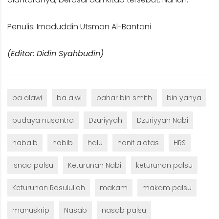
Penulis: Imaduddin Utsman Al-Bantani
(Editor: Didin Syahbudin)
ba alawi
ba alwi
bahar bin smith
bin yahya
budaya nusantra
Dzuriyyah
Dzuriyyah Nabi
habaib
habib
halu
hanif alatas
HRS
isnad palsu
Keturunan Nabi
keturunan palsu
Keturunan Rasulullah
makam
makam palsu
manuskrip
Nasab
nasab palsu