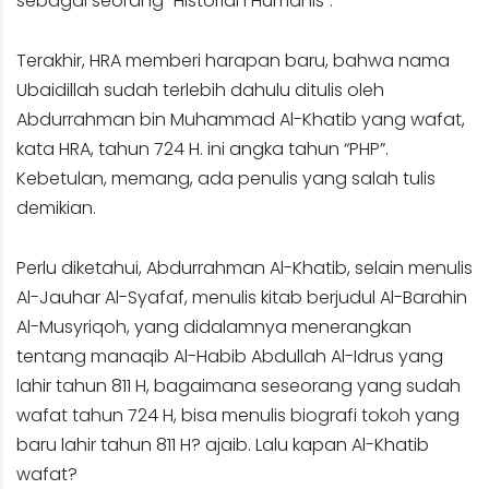
sebagai seorang “Historian Humanis”.
Terakhir, HRA memberi harapan baru, bahwa nama
Ubaidillah sudah terlebih dahulu ditulis oleh
Abdurrahman bin Muhammad Al-Khatib yang wafat,
kata HRA, tahun 724 H. ini angka tahun “PHP”.
Kebetulan, memang, ada penulis yang salah tulis
demikian.
Perlu diketahui, Abdurrahman Al-Khatib, selain menulis
Al-Jauhar Al-Syafaf, menulis kitab berjudul Al-Barahin
Al-Musyriqoh, yang didalamnya menerangkan
tentang manaqib Al-Habib Abdullah Al-Idrus yang
lahir tahun 811 H, bagaimana seseorang yang sudah
wafat tahun 724 H, bisa menulis biografi tokoh yang
baru lahir tahun 811 H? ajaib. Lalu kapan Al-Khatib
wafat?