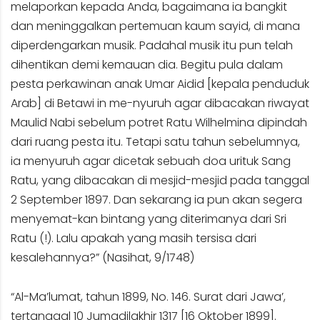
melaporkan kepada Anda, bagaimana ia bangkit
dan meninggalkan pertemuan kaum sayid, di mana
diperdengarkan musik. Padahal musik itu pun telah
dihentikan demi kemauan dia. Begitu pula dalam
pesta perkawinan anak Umar Aidid [kepala penduduk
Arab] di Betawi in me-nyuruh agar dibacakan riwayat
Maulid Nabi sebelum potret Ratu Wilhelmina dipindah
dari ruang pesta itu. Tetapi satu tahun sebelumnya,
ia menyuruh agar dicetak sebuah doa urituk Sang
Ratu, yang dibacakan di mesjid-mesjid pada tanggal
2 September 1897. Dan sekarang ia pun akan segera
menyemat-kan bintang yang diterimanya dari Sri
Ratu (!). Lalu apakah yang masih tersisa dari
kesalehannya?” (Nasihat, 9/1748)
“Al-Ma’lumat, tahun 1899, No. 146. Surat dari Jawa’,
tertanggal 10 Jumadilakhir 1317 [16 Oktober 1899].