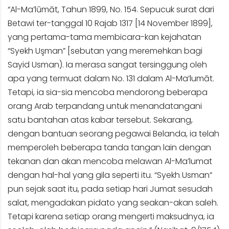
“Al-Ma’lūmāt, Tahun 1899, No. 154. Sepucuk surat dari
Betawi ter-tanggal 10 Rajab 1317 [14 November 1899],
yang pertama-tama membicara-kan kejahatan
“Syekh Uşman” [sebutan yang meremehkan bagi
Sayid Usman). Ia merasa sangat tersinggung oleh
apa yang termuat dalam No. 131 dalam Al-Ma’lumāt.
Tetapi, ia sia-sia mencoba mendorong beberapa
orang Arab terpandang untuk menandatangani
satu bantahan atas kabar tersebut. Sekarang,
dengan bantuan seorang pegawai Belanda, ia telah
memperoleh beberapa tanda tangan lain dengan
tekanan dan akan mencoba melawan Al-Ma’lumat
dengan hal-hal yang gila seperti itu. “Syekh Usman”
pun sejak saat itu, pada setiap hari Jumat sesudah
salat, mengadakan pidato yang seakan-akan saleh.
Tetapi karena setiap orang mengerti maksudnya, ia