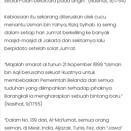
seolah-olah berbicara pada angin.” (Nasihat, 9/1754)
Kebiasaan itu sekarang diteruskan olek cucu
menantu Usman bin Yahya, Riziq Syihab. Ia sering
dalam setiap hari Jum’at berkeliling ke banyak
masjid-masjid di Jakarta dan sekitarnya lalu
berpidato setelah solat Jum’at.
“Majalah smarat al funun 21 Nopember 1899 “Usman
bin Aqil berusaha sekuat-kuatnya untuk
membebaskan Pemerintah Belanda dari semua
tuduhan yang dilimpahkan terhadap pihaknya.
Barangkali ia mengharapkan sebuah bintang baru.”
(Nasihat, 9/1755)
“Dalam No. 139 dari, Al-Ma’lumat, semua orang
seiman, di Mesir, India, Aljazair, Tunis, Fez, dan “Jawa”