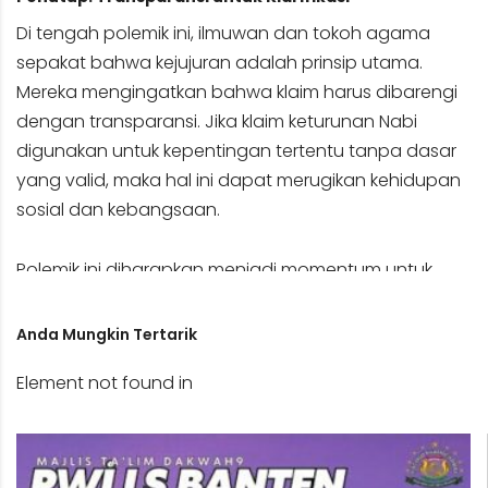
Di tengah polemik ini, ilmuwan dan tokoh agama
sepakat bahwa kejujuran adalah prinsip utama.
Mereka mengingatkan bahwa klaim harus dibarengi
dengan transparansi. Jika klaim keturunan Nabi
digunakan untuk kepentingan tertentu tanpa dasar
yang valid, maka hal ini dapat merugikan kehidupan
sosial dan kebangsaan.
Polemik ini diharapkan menjadi momentum untuk
menghadirkan pendekatan yang lebih ilmiah dan adil
dalam menentukan isbat nasab, sehingga
Anda Mungkin Tertarik
kebenaran dapat terungkap tanpa menimbulkan
Element not found in
keresahan di masyarakat.