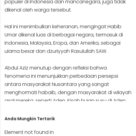
populer di Indonesia dan mancanegara, juga tidak
dikenal oleh warga tersebut.
Hal ini menimbulkan keheranan, mengingat Habib
Umar dikenal luas di berbagai negara, termasuk di
Indonesia, Malaysia, Eropa, dan Amerika, sebagai
ulama besar dan dzuriyyah Rasulullah SAW.
Abdul Aziz menutup dengan refleksi bahwa
fenomena ini menunjukkan perbedaan persepsi
antara masyarakat Nusantara yang sangat
menghormati habaib, dengan masyarakat di wilayah
asal mereka, seperti Aden. Kisah hujan susu di Aden
dan respons warga terhadap pertanyaan tentang
habaib menjadi pengingat untuk terus menggali dan
Anda Mungkin Tertarik
memahami sejarah serta tradisi keislaman secara
Element not found in
menyeluruh.