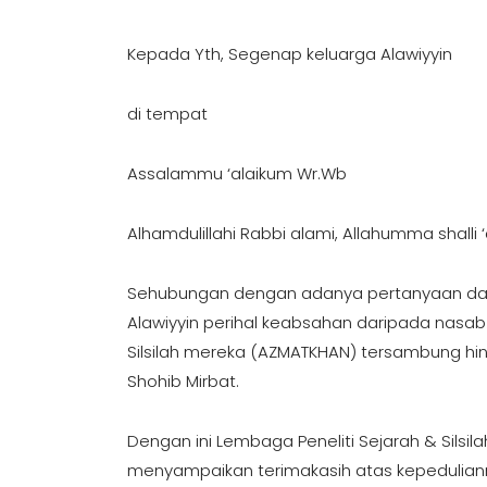
Kepada Yth, Segenap keluarga Alawiyyin
di tempat
Assalammu ‘alaikum Wr.Wb
Alhamdulillahi Rabbi alami, Allahumma shalli
Sehubungan dengan adanya pertanyaan dari
Alawiyyin perihal keabsahan daripada nasa
Silsilah mereka (AZMATKHAN) tersambung hi
Shohib Mirbat.
Dengan ini Lembaga Peneliti Sejarah & Silsi
menyampaikan terimakasih atas kepedulia