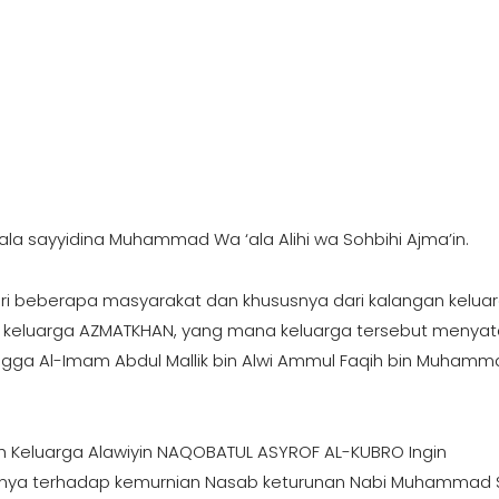
 ‘ala sayyidina Muhammad Wa ‘ala Alihi wa Sohbihi Ajma’in.
 beberapa masyarakat dan khususnya dari kalangan kelua
b keluarga AZMATKHAN, yang mana keluarga tersebut menya
ngga Al-Imam Abdul Mallik bin Alwi Ammul Faqih bin Muham
lah Keluarga Alawiyin NAQOBATUL ASYROF AL-KUBRO Ingin
nnya terhadap kemurnian Nasab keturunan Nabi Muhammad