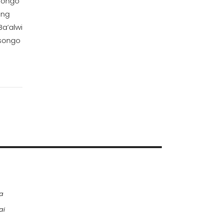
isongo
ung
Ba’alwi
isongo
a
ai