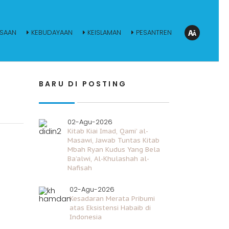
SAAN
KEBUDAYAAN
KEISLAMAN
PESANTREN
BARU DI POSTING
02-Agu-2026
Kitab Kiai Imad, Qami’ al-
Masawi, Jawab Tuntas Kitab
Mbah Ryan Kudus Yang Bela
Ba’alwi, Al-Khulashah al-
Nafisah
02-Agu-2026
Kesadaran Merata Pribumi
atas Eksistensi Habaib di
Indonesia