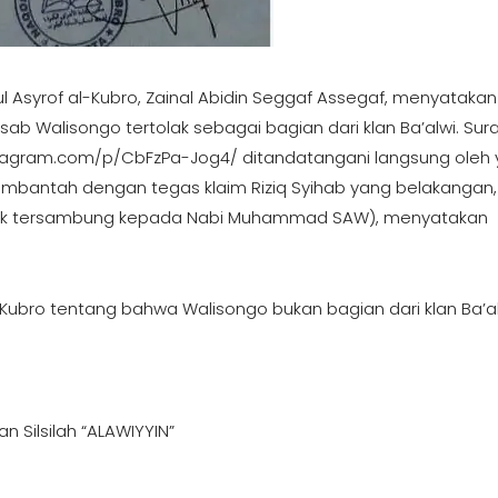
 Asyrof al-Kubro, Zainal Abidin Seggaf Assegaf, menyatakan
 Walisongo tertolak sebagai bagian dari klan Ba’alwi. Surat
instagram.com/p/CbFzPa-Jog4/ ditandatangani langsung oleh
 membantah dengan tegas klaim Riziq Syihab yang belakangan,
tidak tersambung kepada Nabi Muhammad SAW), menyatakan
Al-Kubro tentang bahwa Walisongo bukan bagian dari klan Ba’al
 Silsilah “ALAWIYYIN”