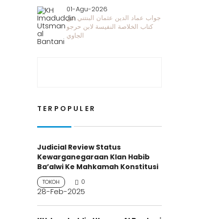
01-Agu-2026
جواب عماد الدين عثمان البنتني عن
كتاب الخلاصة النفيسة لابن حرجو
الجاوي
TERPOPULER
Judicial Review Status
Kewarganegaraan Klan Habib
Ba’alwi Ke Mahkamah Konstitusi
0
TOKOH
28-Feb-2025