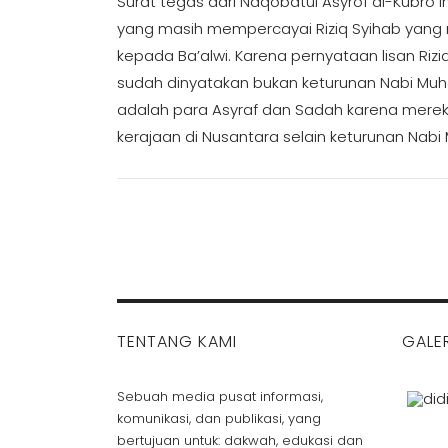
Surat tegas dari Naqobatul Asyrof al-Kubro 
yang masih mempercayai Riziq Syihab yang
kepada Ba’alwi. Karena pernyataan lisan Riziq
sudah dinyatakan bukan keturunan Nabi Mu
adalah para Asyraf dan Sadah karena mereka
kerajaan di Nusantara selain keturunan Nab
TENTANG KAMI
GALER
Sebuah media pusat informasi,
komunikasi, dan publikasi, yang
bertujuan untuk: dakwah, edukasi dan