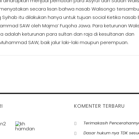
ini diharapkan menjadi perhatian para Asyraf dan Sadah Wal
 menyatakan secara lisan bahwa nasab Walisongo tersamb
 Syihab itu dilakukan hanya untuk tujuan social Ketika nasab 
hammad SAW oleh Majma’ Fuqoha Jawa. Para keturunan Wal
 adalah keturunan para sultan dan raja di kesultanan dan
i Muhammad SAW, baik jalur laki-laki maupun perempuan.
I
KOMENTER TERBARU
Terimakasih Pencerahanny
Dasar hukum nya TDK sesu