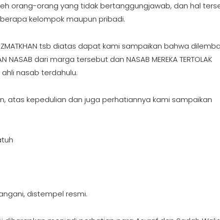
leh orang-orang yang tidak bertanggungjawab, dan hal ters
eberapa kelompok maupun pribadi.
AZMATKHAN tsb diatas dapat kami sampaikan bahwa dilemb
TAN NASAB dari marga tersebut dan NASAB MEREKA TERTOLAK
 ahli nasab terdahulu.
an, atas kepedulian dan juga perhatiannya kami sampaikan
atuh
angani, distempel resmi.