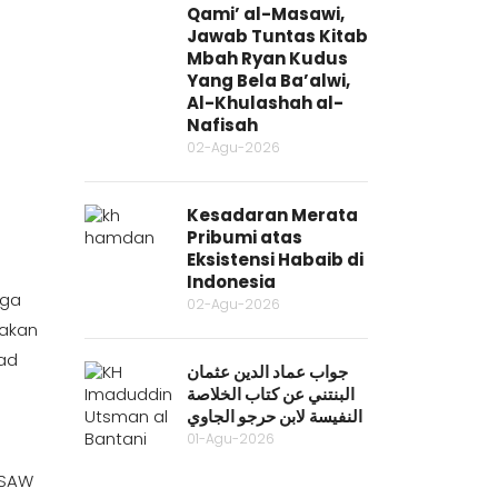
Qami’ al-Masawi,
Jawab Tuntas Kitab
Mbah Ryan Kudus
Yang Bela Ba’alwi,
Al-Khulashah al-
Nafisah
02-Agu-2026
Kesadaran Merata
Pribumi atas
Eksistensi Habaib di
Indonesia
rga
02-Agu-2026
takan
mad
جواب عماد الدين عثمان
البنتني عن كتاب الخلاصة
النفيسة لابن حرجو الجاوي
01-Agu-2026
 SAW