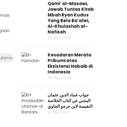
Qami’ al-Masawi,
Jawab Tuntas Kitab
Mbah Ryan Kudus
 Emas
Yang Bela Ba’alwi,
Al-Khulashah al-
jaan.
Nafisah
02-Agu-2026
Kesadaran Merata
ulama
Pribumi atas
Eksistensi Habaib di
Indonesia
02-Agu-2026
جواب عماد الدين عثمان
البنتني عن كتاب الخلاصة
النفيسة لابن حرجو الجاوي
01-Agu-2026