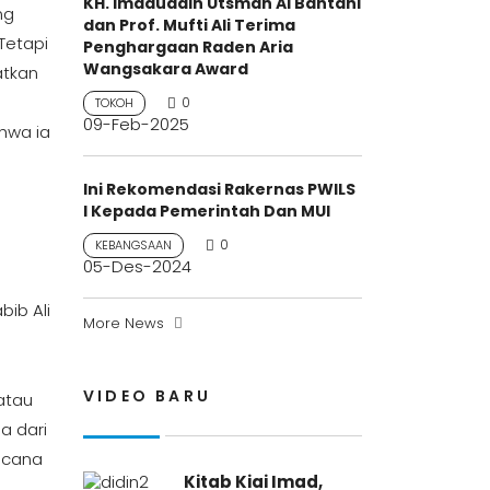
KH. Imaduddin Utsman Al Bantani
ng
dan Prof. Mufti Ali Terima
Tetapi
Penghargaan Raden Aria
Wangsakara Award
atkan
0
TOKOH
09-Feb-2025
ahwa ia
Ini Rekomendasi Rakernas PWILS
I Kepada Pemerintah Dan MUI
0
KEBANGSAAN
05-Des-2024
bib Ali
More News
VIDEO BARU
atau
a dari
encana
Kitab Kiai Imad,