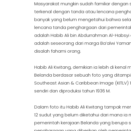
Masyarakat mungkin sudah familiar dengan 
terkenal dengan tanda atau lencana pengha
banyak yang belum mengetahui bahwa sela
lencana tanda penghargaan dari pemerintah 
adalah Habib Ali bin Abdurrahman Al-Habsyi d
adalah seseorang dari marga Ba’alwi Yaman b
disalah fahami orang.
Habib Ali Kwitang, demikian ia lebih di ke
Belanda berdasar sebuah foto yang ditampilka
Southeast Asian & Caribbean Image (KITLV) 11
sendiri dan diproduksi tahun 1936 M.
Dalam foto itu Habib Ali Kwitang tampak me
12 sudut yang belum diketahui dari mana i
pemerintah kerajaan Belanda yang berupa sal
penghargaan yang diberikan oleh pemerinta