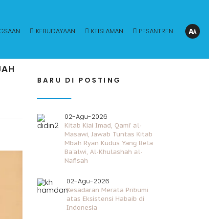
GSAAN
KEBUDAYAAN
KEISLAMAN
PESANTREN
JAH
BARU DI POSTING
02-Agu-2026
Kitab Kiai Imad, Qami’ al-
Masawi, Jawab Tuntas Kitab
Mbah Ryan Kudus Yang Bela
Ba’alwi, Al-Khulashah al-
Nafisah
02-Agu-2026
Kesadaran Merata Pribumi
atas Eksistensi Habaib di
Indonesia