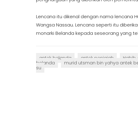
Lencana itu dikenal dengan nama lencana 
Wangsa Nassau. Lencana seperti itu diberik
monarki Belanda kepada seseorang yang tela
antek belanda
antek penjajah
Habib 
belanda
murid utsman bin yahya antek b
su