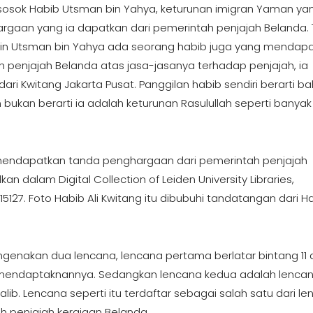
sosok Habib Utsman bin Yahya, keturunan imigran Yaman ya
rgaan yang ia dapatkan dari pemerintah penjajah Belanda. 
in Utsman bin Yahya ada seorang habib juga yang mendap
penjajah Belanda atas jasa-jasanya terhadap penjajah, ia
ari Kwitang Jakarta Pusat. Panggilan habib sendiri berarti b
ukan berarti ia adalah keturunan Rasulullah seperti banyak
nal mendapatkan tanda penghargaan dari pemerintah penjajah
n dalam Digital Collection of Leiden University Libraries,
5127. Foto Habib Ali Kwitang itu dibubuhi tandatangan dari Ha
ngenakan dua lencana, lencana pertama berlatar bintang 11 
a mendaptaknannya. Sedangkan lencana kedua adalah lencan
ib. Lencana seperti itu terdaftar sebagai salah satu dari l
h penjajah kerajaan Belanda.