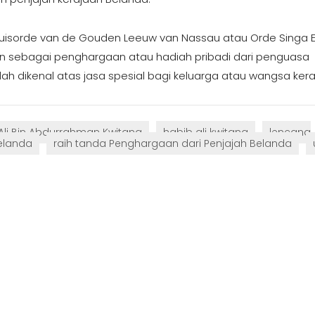
Huisorde van de Gouden Leeuw van Nassau atau Orde Singa
an sebagai penghargaan atau hadiah pribadi dari penguasa
h dikenal atas jasa spesial bagi keluarga atau wangsa kera
Ali Bin Abdurrahman Kwitang
habib ali kwitang
lencana
elanda
raih tanda Penghargaan dari Penjajah Belanda