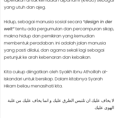
diperlukan untuk kemudian dipahami (kredo) sebagai
yang utuh dan ajeg.
Hidup, sebagai manusia sosial secara
“design in der
welt”
tentu ada pergumulan dan percampuran sikap,
makna hidup dan pemikiran yang kemudian
membentuk peradaban. Ini adalah jalan manusia
yang pasti dilalui, dan agama sekali lagi sebagai
petunjuk ke arah kebenaran dan kebaikan.
Kita cukup diingatkan oleh Syaikh Ibnu Athoillah al-
Iskandari untuk bersikap. Dalam kitabnya Syarah
Hikam beliau menasihati kita.
لا يخاف عليك ان تلتبس الطرق عليك و انما يخاف عليك من غلبة
الهوى عليك