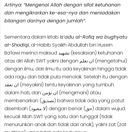
Artinya: “Mengenal Allah dengan sifat ketuhanan
dan mengikrarkan ke-esa-nya dan meniadakan
bilangan darinya dengan jumlah”
.
Sementara dalam kitab
Is’adu al-Rofiq wa bughyatu
al-Shodiqi
, al-Habib Syaikh Abdullah bin Husein
Ba’lawi merinci maksud تشهيد (kesaksian) ketuhanan
atas diri Allah SWT yakni dengan ان تعلم (mengetahui)
dengan ilmu, dari ilmu itu ada keyakinan hingga tidak
ada ragu dan tidak pula menolak. Setelah itu dengan
ان تعقد (meyakini) tentu keyakinan yang tumbuh
dalam hati, dan ان تؤمن (mengimani) atau
membenarkan (تصديق) bahwa tidak ada yang patut
disembah (لا معبود) dengan benar (حق) dalam wujud
kecuali Allah SWT yang satu dan tunggal (tidak
menurunkan anak dan tidak dari anak), yakni zat (zat