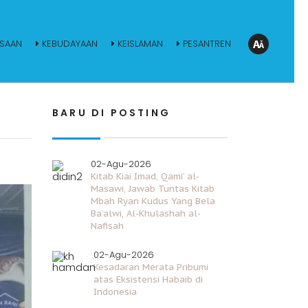
SAAN
KEBUDAYAAN
KEISLAMAN
PESANTREN
BARU DI POSTING
02-Agu-2026
Kitab Kiai Imad, Qami’ al-
Masawi, Jawab Tuntas Kitab
Mbah Ryan Kudus Yang Bela
Ba’alwi, Al-Khulashah al-
Nafisah
02-Agu-2026
Kesadaran Merata Pribumi
atas Eksistensi Habaib di
Indonesia