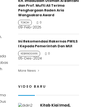
KH. Imaduddin Utsman Al Bantani
dan Prof. Mufti Ali Terima
Penghargaan Raden Aria
Wangsakara Award
0
TOKOH
09-Feb-2025
,
Ini Rekomendasi Rakernas PWILS
I Kepada Pemerintah Dan MUI
0
KEBANGSAAN
pada
05-Des-2024
Abbas
oh
More News
VIDEO BARU
ama
 Gus
Kitab Kiai Imad,