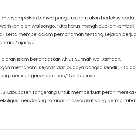
i, menyampaikan bahwa pengurus baru akan berfokus pada
diwariskan oleh Walisongo. “Kita harus menghidupkan kembali
a wali serta memperdalam pemahaman tentang sejarah perju
ara,” ujarnya.
 ajaran Islam berlandaskan Ahlus Sunnah wal Jamaah,
ngan memahami sejarah dan budaya bangsa sendiri, kita d
yang merusak generasi muda,” tambahnya.
PWI-LS Kabupaten Tangerang untuk memperkuat peran mereka
o, sekaligus mendorong tatanan masyarakat yang bermartabat