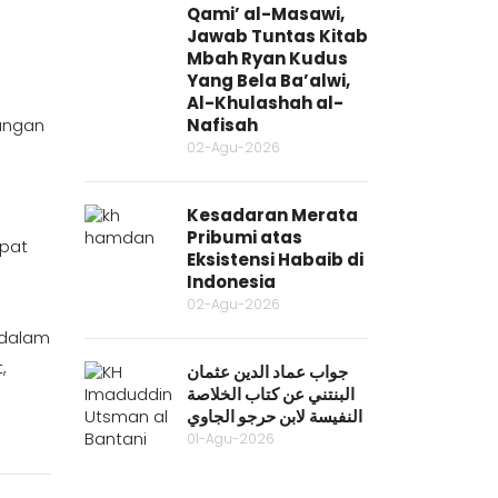
Qami’ al-Masawi,
Jawab Tuntas Kitab
Mbah Ryan Kudus
Yang Bela Ba’alwi,
Al-Khulashah al-
Nafisah
angan
02-Agu-2026
Kesadaran Merata
Pribumi atas
apat
Eksistensi Habaib di
Indonesia
02-Agu-2026
 dalam
,
جواب عماد الدين عثمان
البنتني عن كتاب الخلاصة
النفيسة لابن حرجو الجاوي
01-Agu-2026