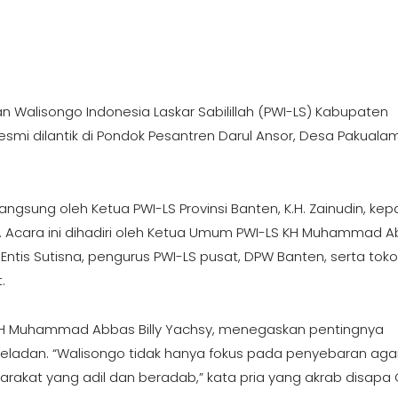
 Walisongo Indonesia Laskar Sabilillah (PWI-LS) Kabupaten
mi dilantik di Pondok Pesantren Darul Ansor, Desa Pakualam
angsung oleh Ketua PWI-LS Provinsi Banten, K.H. Zainudin, ke
. Acara ini dihadiri oleh Ketua Umum PWI-LS KH Muhammad 
 Entis Sutisna, pengurus PWI-LS pusat, DPW Banten, serta tok
.
H Muhammad Abbas Billy Yachsy, menegaskan pentingnya
teladan. “Walisongo tidak hanya fokus pada penyebaran ag
rakat yang adil dan beradab,” kata pria yang akrab disapa