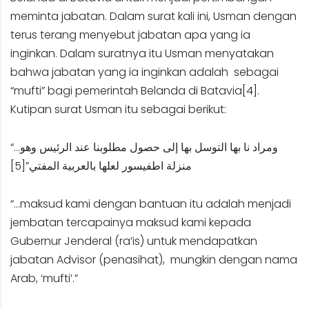
meminta jabatan. Dalam surat kali ini, Usman dengan
terus terang menyebut jabatan apa yang ia
inginkan. Dalam suratnya itu Usman menyatakan
bahwa jabatan yang ia inginkan adalah sebagai
“mufti” bagi pemerintah Belanda di Batavia
[4]
.
Kutipan surat Usman itu sebagai berikut:
“…ومراد نا بها التوسل بها إلى حصول مطلوبنا عند الرئيس وهو
[5]
منزلة اطفيسور لعلها بالعربية المفتي”
“…maksud kami dengan bantuan itu adalah menjadi
jembatan tercapainya maksud kami kepada
Gubernur Jenderal (ra’is) untuk mendapatkan
jabatan Advisor (penasihat), mungkin dengan nama
Arab, ‘mufti’.”