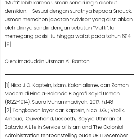
“Mufti” lebih karena Usman sendiri ingin disebut
demikian. Sesuai dengan suratnya kepada Snouck,
Usman memohon jabatan “Advisor” yang diistilahkan
oleh dirinya sendiri dengan sebutan “Mufti”. Ia
memegang posisi itu hingga wafat pada tahun 1914.
[8]
Oleh: Imaduddin Utsman Al-Bantani
[1]
Nico J.G. Kaptein, Islam, Kolonialisme, dan Zaman
Modern di Hindia-Belanda Biografi Sayid Usman
(1822-1914), Suara Muhammadiyah, 2017, h.148
[2]
Tangkapan layar dari Kaptein, Nico J.G. ; Vrolijk,
Arnoud; Ouwehand, Liesbeth, Sayyid Uthman of
Batavia A Life in Service of islam and The Colonial
Administration tentoonstelling oude UB 1 December