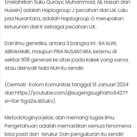
(melahirkan Suku Qurays; Muhammad, Ali, Hasan dan
Husein) adalah Haplogroup J pecahan dari IJK. Lalu
pria Nusantara, adalah Haplogroup O merupakan
keturunan dari K sebagai pecahan IJK.
Dari ilmu genetika, antara 3 bangsa ini : BA’ALWI,
ABRAHAMIK, maupun PRIA NUSANTARA, ketemu di
sekitar 1108 generasi ke atas pada kakek yang sama.
Atau disinyalir Nabi NUH itu sendiri.
(Cermati : Kolom Komunitas tanggal 13 Januari 2024
dari
https://youtube.com/@sugengsugiharto5427?
si=1SxI-5gdZeJBSuKv
).
Metodologinya jelas, dan memang tugas Ilmu
Pengetahuan adalah memastikan semua fenomena
bisa pasti dan terukur. Dan pengukuran itu sendiri