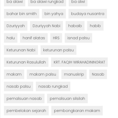
ba alawi
ba alawi rungkad
ba alwi
bahar bin smith
bin yahya
budaya nusantra
Dzuriyyah
Dzuriyyah Nabi
habaib
habib
halu
hanif alatas
HRS
isnad palsu
Keturunan Nabi
keturunan palsu
Keturunan Rasulullah
KRT. FAQIH WIRAHADININGRAT
makam
makam palsu
manuskrip
Nasab
nasab palsu
nasab rungkad
pemalsuan nasab
pemalsuan silsilah
pembelokan sejarah
pembongkaran makam