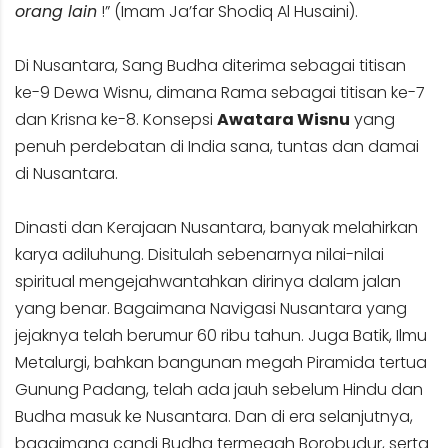
orang lain
!” (Imam Ja’far Shodiq Al Husaini).
Di Nusantara, Sang Budha diterima sebagai titisan
ke-9 Dewa Wisnu, dimana Rama sebagai titisan ke-7
dan Krisna ke-8. Konsepsi
Awatara Wisnu
yang
penuh perdebatan di India sana, tuntas dan damai
di Nusantara.
Dinasti dan Kerajaan Nusantara, banyak melahirkan
karya adiluhung. Disitulah sebenarnya nilai-nilai
spiritual mengejahwantahkan dirinya dalam jalan
yang benar. Bagaimana Navigasi Nusantara yang
jejaknya telah berumur 60 ribu tahun. Juga Batik, Ilmu
Metalurgi, bahkan bangunan megah Piramida tertua
Gunung Padang, telah ada jauh sebelum Hindu dan
Budha masuk ke Nusantara. Dan di era selanjutnya,
bagaimana candi Budha termegah Borobudur, serta