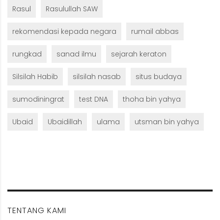
Rasul
Rasulullah SAW
rekomendasi kepada negara
rumail abbas
rungkad
sanad ilmu
sejarah keraton
Silsilah Habib
silsilah nasab
situs budaya
sumodiningrat
test DNA
thoha bin yahya
Ubaid
Ubaidillah
ulama
utsman bin yahya
TENTANG KAMI