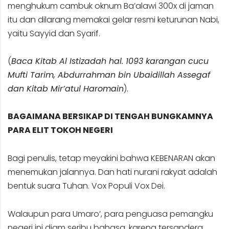
menghukum cambuk oknum Ba’alawi 300x di jaman
itu dan dilarang memakai gelar resmi keturunan Nabi,
yaitu Sayyid dan Syarif.
(
Baca Kitab Al Istizadah hal. 1093 karangan cucu
Mufti Tarim, Abdurrahman bin Ubaidillah Assegaf
dan Kitab Mir’atul Haromain
).
BAGAIMANA BERSIKAP DI TENGAH BUNGKAMNYA
PARA ELIT TOKOH NEGERI
Bagi penulis, tetap meyakini bahwa KEBENARAN akan
menemukan jalannya. Dan hati nurani rakyat adalah
bentuk suara Tuhan. Vox Populi Vox Dei.
Walaupun para Umaro’, para penguasa pemangku
negeri ini diam seribu bahasa, karena tersandera