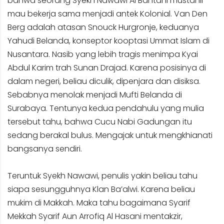
bahwa seorang Syekh Nawawi Al Bantani mustahil
mau bekerja sama menjadi antek Kolonial. Van Den
Berg adalah atasan Snouck Hurgronje, keduanya
Yahudi Belanda, konseptor kooptasi Ummat Islam di
Nusantara. Nasib yang lebih tragis menimpa Kyai
Abdul Karim trah Sunan Drajad. Karena posisinya di
dalam negeri, beliau diculik, dipenjara dan disiksa.
Sebabnya menolak menjadi Mufti Belanda di
Surabaya. Tentunya kedua pendahulu yang mulia
tersebut tahu, bahwa Cucu Nabi Gadungan itu
sedang berakal bulus. Mengajak untuk mengkhianati
bangsanya sendiri.
Teruntuk Syekh Nawawi, penulis yakin beliau tahu
siapa sesungguhnya Klan Ba’alwi. Karena beliau
mukim di Makkah. Maka tahu bagaimana Syarif
Mekkah Syarif Aun Arrofiq Al Hasani mentakzir,