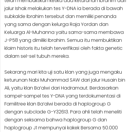
telah membuktikan ketika ada keturunan Ibrahim dari
jalur Ishak melakukan tes Y-DNA ia berada di bawah
subkalde Ibrahim tersebut dan memiliki penanda
yang sama dengan kelurga Raja Yordan dan
Keluarga Al-Muhanna yaitu sama-sama membawa
J-P58 yang dimiliki Ibrahim. Semua itu membuktikan
klaim historis itu telah terverifikasi oleh fakta genetic
dalam sel-sel tubuh mereka.
Sekarang mari kita uji satu klan yang juga mengaku
keturunan Nabi Muhammad SAW dari jalur Husain bin
Ali, yaitu klan Ba’alwi dari Hadramaut. Berdasarkan
sampel-sampel tes Y-DNA yang terdokumentasi di
Familitree klan Ba’alwi berada di haplogroup G
dengan subclade G-Y32613. Para ahli telah meneliti
dengan seksama bahwa haplogroup G dan
haplogroup J1 mempunyai kakek Bersama 50.000