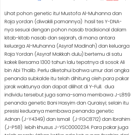
Lihat pohon genetic itu! Mustofa Al-Muhanna dan
Raja yordan (diwakili pamannya) hasil tes Y-DNA-
nya sesuai dengan pohon nasab tradisional dalam
kitab-kitab nasab dan sejarah, di mana antara
keluarga Al-Muhanna (Asyraf Madinah) dan keluarga
Raja Yordan (Asyraf Makkah dulu) bertemu di satu
kakek Bersama 1300 tahun lalu tepatnya di sosok Ali
bin Abi Thalib. Perlu diketahui bahwa umur dari angka
penanda subkalde itu telah dihitung oleh para pakar
jarak waktunya dan dapat dilihat di Y-Full. dua
individu tersebut juga sama-sama membawa J-L859
penanda genetic Bani Hasyim dan Quraisyi; selain itu
presisi keduanya membawa penanda genetic
Adnan (J-Y4349) dan Ismail (J-FGC8712) dan Ibrahim
(J-P58) lebih khusus J-YSC0000234. Para pakar juga