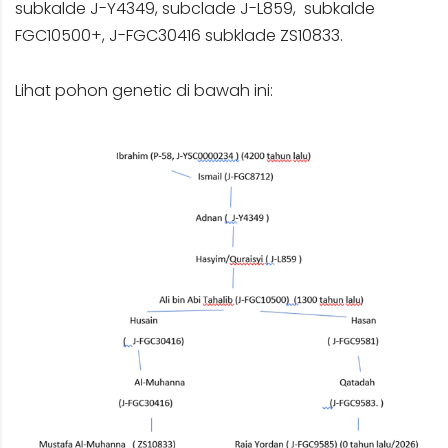
subkalde J-Y4349, subclade J-L859, subkalde
FGC10500+,
J-FGC30416
subklade
ZS10833
.
Lihat pohon genetic di bawah ini: