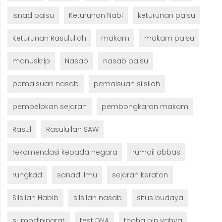
isnad palsu
Keturunan Nabi
keturunan palsu
Keturunan Rasulullah
makam
makam palsu
manuskrip
Nasab
nasab palsu
pemalsuan nasab
pemalsuan silsilah
pembelokan sejarah
pembongkaran makam
Rasul
Rasulullah SAW
rekomendasi kepada negara
rumail abbas
rungkad
sanad ilmu
sejarah keraton
Silsilah Habib
silsilah nasab
situs budaya
sumodiningrat
test DNA
thoha bin yahya