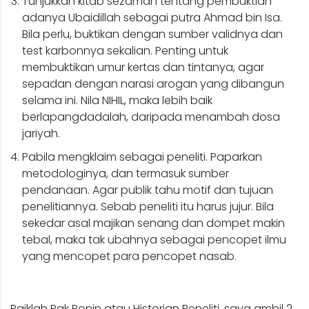
Tunjukkan kitab sezaman tentang pembuktian
adanya Ubaidillah sebagai putra Ahmad bin Isa.
Bila perlu, buktikan dengan sumber validnya dan
test karbonnya sekalian. Penting untuk
membuktikan umur kertas dan tintanya, agar
sepadan dengan narasi arogan yang dibangun
selama ini. Nila NIHIL, maka lebih baik
berlapangdadalah, daripada menambah dosa
jariyah.
Pabila mengklaim sebagai peneliti. Paparkan
metodologinya, dan termasuk sumber
pendanaan. Agar publik tahu motif dan tujuan
penelitiannya. Sebab peneliti itu harus jujur. Bila
sekedar asal majikan senang dan dompet makin
tebal, maka tak ubahnya sebagai pencopet ilmu
yang mencopet para pencopet nasab.
Baiklah Pak Ronin atau Historian Peneliti, saya ambil 2