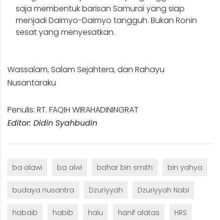
saja membentuk barisan Samurai yang siap
menjadi Daimyo-Daimyo tangguh. Bukan Ronin
sesat yang menyesatkan.
Wassalam, Salam Sejahtera, dan Rahayu
Nusantaraku
Penulis: RT. FAQIH WIRAHADININGRAT
Editor: Didin Syahbudin
ba alawi
ba alwi
bahar bin smith
bin yahya
budaya nusantra
Dzuriyyah
Dzuriyyah Nabi
habaib
habib
halu
hanif alatas
HRS