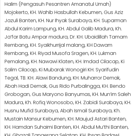
Halim (Pengasuh Pesantren Amanatul Umah)
Mojokerto, KH. Wahib Hasbullah Kebumen, Gus Aziz
Jazuli Banten, KH. Nur Ihyak Surabaya, KH. Suparman
Abdul Karim Lampung, KH. Abdul Galib Madura, Kh.
Ja’far Batu Ampar madura, Dr. KH. Ubaidillah Tamam
Rembang, KH. Syaikhurrijal malang, KH Dawam
Rembang, KH. Riyad Musofa Sragen, KH. Lukman
Pemalang, KH. Nawawi Klaten, KH. Imdad Cilacap, Ki
Salim Cilacap, Ki Mubarak Wonogiri KH. Syarifudin
Tegal, TB. KH. Alawi Bandung, KH. Muharror Demak,
Abah Hadi Demak, Gus Rido Purbalingga, KH. Bendo
Grobogan, Gus Maryono Banyumas, KH. Mun’im Saleh
Madura, Kh. Rofiq Wonosobo, KH. Zabidi Surabaya, KH.
Husnu Mufid Surabaya, Abah Ismail Surabaya, Kh.
Mustain Mansur Kebumen, KH. Maujud Astari Banten,
KH. Hamdan Suhaimi Banten, KH. Abdul Mu’thi Banten,
KH. Ghazali Tangerang Selatan, KH. Ihsan Badawi