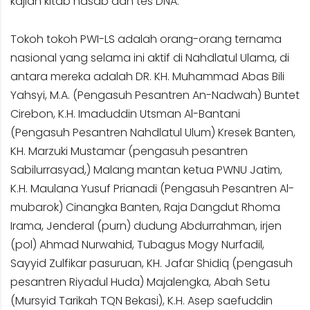
kajian kitab nasab dan tes DNA.
Tokoh tokoh PWI-LS adalah orang-orang ternama
nasional yang selama ini aktif di Nahdlatul Ulama, di
antara mereka adalah DR. KH. Muhammad Abas Bili
Yahsyi, M.A. (Pengasuh Pesantren An-Nadwah) Buntet
Cirebon, K.H. Imaduddin Utsman Al-Bantani
(Pengasuh Pesantren Nahdlatul Ulum) Kresek Banten,
KH. Marzuki Mustamar (pengasuh pesantren
Sabilurrasyad,) Malang mantan ketua PWNU Jatim,
K.H. Maulana Yusuf Prianadi (Pengasuh Pesantren Al-
mubarok) Cinangka Banten, Raja Dangdut Rhoma
Irama, Jenderal (purn) dudung Abdurrahman, irjen
(pol) Ahmad Nurwahid, Tubagus Mogy Nurfadil,
Sayyid Zulfikar pasuruan, KH. Jafar Shidiq (pengasuh
pesantren Riyadul Huda) Majalengka, Abah Setu
(Mursyid Tarikah TQN Bekasi), K.H. Asep saefuddin