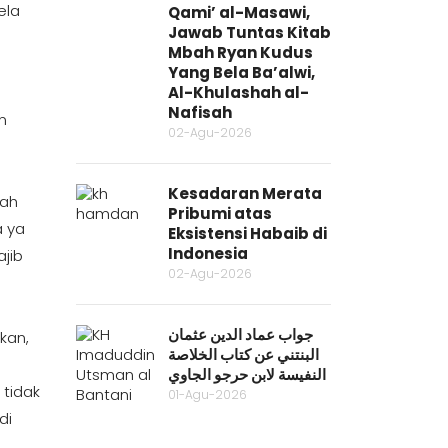
ela
Qami’ al-Masawi,
Jawab Tuntas Kitab
Mbah Ryan Kudus
Yang Bela Ba’alwi,
Al-Khulashah al-
Nafisah
n
02-Agu-2026
Kesadaran Merata
tah
Pribumi atas
a ya
Eksistensi Habaib di
Indonesia
jib
02-Agu-2026
جواب عماد الدين عثمان
kan,
البنتني عن كتاب الخلاصة
النفيسة لابن حرجو الجاوي
tidak
01-Agu-2026
di