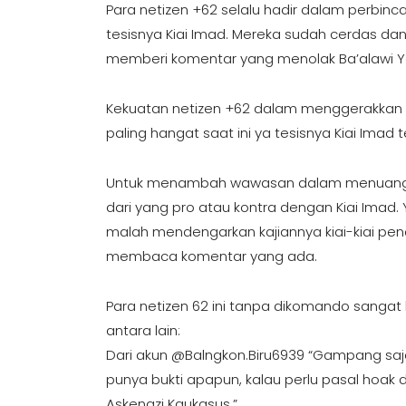
Para netizen +62 selalu hadir dalam perbin
tesisnya Kiai Imad. Mereka sudah cerdas d
memberi komentar yang menolak Ba’alawi 
Kekuatan netizen +62 dalam menggerakkan is
paling hangat saat ini ya tesisnya Kiai Imad
Untuk menambah wawasan dalam menuangka
dari yang pro atau kontra dengan Kiai Imad. 
malah mendengarkan kajiannya kiai-kiai pen
membaca komentar yang ada.
Para netizen 62 ini tanpa dikomando sangat
antara lain:
Dari akun @Balngkon.Biru6939 “Gampang saj
punya bukti apapun, kalau perlu pasal hoak 
Askenazi Kaukasus.”