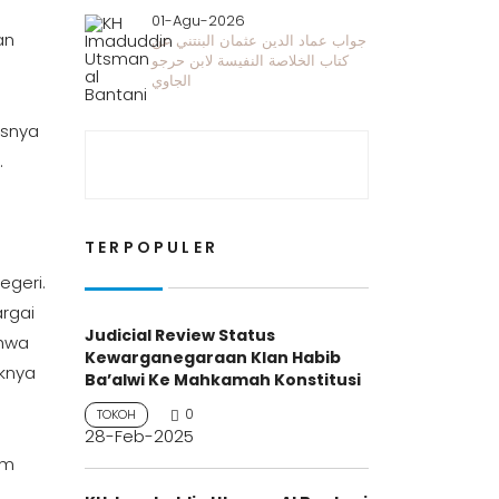
01-Agu-2026
an
جواب عماد الدين عثمان البنتني عن
كتاب الخلاصة النفيسة لابن حرجو
الجاوي
isnya
.
TERPOPULER
egeri.
rgai
Judicial Review Status
ahwa
Kewarganegaraan Klan Habib
knya
Ba’alwi Ke Mahkamah Konstitusi
0
TOKOH
28-Feb-2025
am