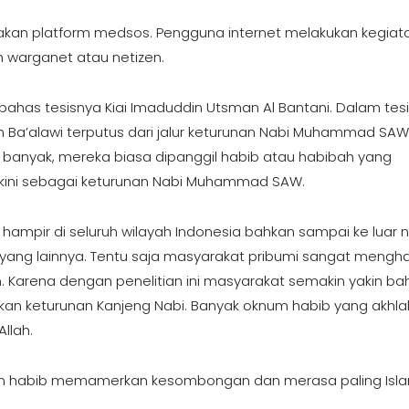
nakan platform medsos. Pengguna internet melakukan kegiat
h warganet atau netizen.
mbahas tesisnya Kiai Imaduddin Utsman Al Bantani. Dalam tes
 Ba’alawi terputus dari jalur keturunan Nabi Muhammad SAW
a banyak, mereka biasa dipanggil habib atau habibah yang
akini sebagai keturunan Nabi Muhammad SAW.
r hampir di seluruh wilayah Indonesia bahkan sampai ke luar n
yang lainnya. Tentu saja masyarakat pribumi sangat mengha
in. Karena dengan penelitian ini masyarakat semakin yakin b
an keturunan Kanjeng Nabi. Banyak oknum habib yang akhla
llah.
um habib memamerkan kesombongan dan merasa paling Isl