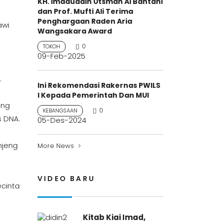
KH. Imaduddin Utsman Al Bantani
dan Prof. Mufti Ali Terima
Penghargaan Raden Aria
awi
Wangsakara Award
0
TOKOH
09-Feb-2025
.
Ini Rekomendasi Rakernas PWILS
I Kepada Pemerintah Dan MUI
ang
0
KEBANGSAAN
s DNA.
05-Des-2024
njeng
More News
VIDEO BARU
ecinta
Kitab Kiai Imad,