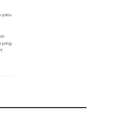
 yaitu
han
a yang
T.