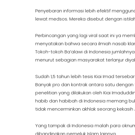
Penyebaran informasi lebih efektif menggu
lewat medsos. Mereka disebut dengan istila
Perbincangan yang lagi viral saat ini ya me
menyatakan bahwa secara ilmiah nasab klan
Tokoh-tokoh Ba’alawi di Indonesia jumlahny
menurut sebagian masyarakat terlanjur diy
Sudah 1,5 tahun lebih tesis Kiai Imad terseba
Banyak pro dan kontrak antara satu dengan 
penelitian yang dilakukan oleh Kiai Imadudd
habib dan habibah di Indonesia memang buk
tidak mencerminkan akhlak seorang kekasih A
Yang tampak di Indonesia malah para okn
dibandingkan pemeluk Islam lainnya.