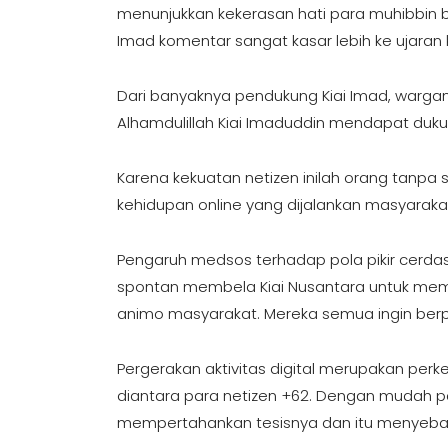
menunjukkan kekerasan hati para muhibbin b
Imad komentar sangat kasar lebih ke ujaran
Dari banyaknya pendukung Kiai Imad, wargane
Alhamdulillah Kiai Imaduddin mendapat duku
Karena kekuatan netizen inilah orang tanpa 
kehidupan online yang dijalankan masyarakat
Pengaruh medsos terhadap pola pikir cerda
spontan membela Kiai Nusantara untuk me
animo masyarakat. Mereka semua ingin berpart
Pergerakan aktivitas digital merupakan per
diantara para netizen +62. Dengan mudah p
mempertahankan tesisnya dan itu menyebar 