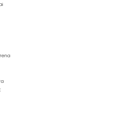
ai
arena
ra
t