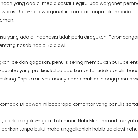
cangan yang ada di media sosial. Begitu juga warganet pemb
an waras. Rata-rata warganet ini kompak tanpa dikomando
Yaman.
u yang ada di Indonesia tidak perlu diragukan. Perbincanga
 tentang nasab habib Ba’alawi.
n ide dan gagasan, penulis sering membuka YouTube en
Youtube yang pro kiai, kalau ada komentar tidak penulis bac
dukung. Tapi kalau youtubenya para muhibbin bagi penulis wa
 kompak. Di bawah ini beberapa komentar yang penulis serta
a, biarkan ngaku-ngaku keturunan Nabi Muhammad ternyata 
diberikan tanpa bukti maka tinggalkanlah habib Ba’alawi Yahu