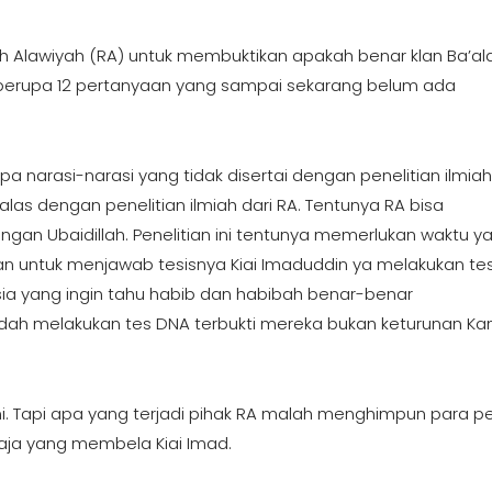
h Alawiyah (RA) untuk membuktikan apakah benar klan Ba’al
u berupa 12 pertanyaan yang sampai sekarang belum ada
narasi-narasi yang tidak disertai dengan penelitian ilmiah
alas dengan penelitian ilmiah dari RA. Tentunya RA bisa
an Ubaidillah. Penelitian ini tentunya memerlukan waktu y
an untuk menjawab tesisnya Kiai Imaduddin ya melakukan te
sia yang ingin tahu habib dan habibah benar-benar
udah melakukan tes DNA terbukti mereka bukan keturunan Ka
. Tapi apa yang terjadi pihak RA malah menghimpun para p
aja yang membela Kiai Imad.