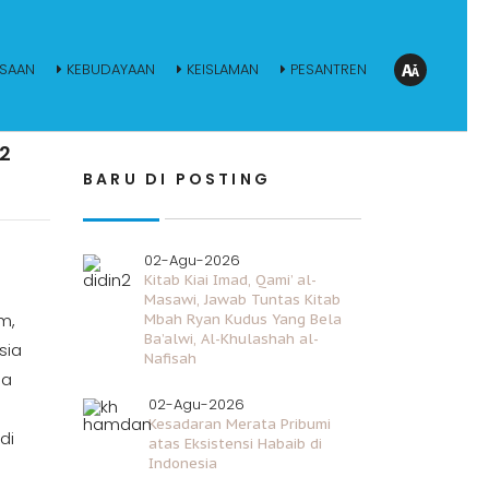
SAAN
KEBUDAYAAN
KEISLAMAN
PESANTREN
2
BARU DI POSTING
02-Agu-2026
Kitab Kiai Imad, Qami’ al-
Masawi, Jawab Tuntas Kitab
m,
Mbah Ryan Kudus Yang Bela
Ba’alwi, Al-Khulashah al-
sia
Nafisah
na
02-Agu-2026
Kesadaran Merata Pribumi
di
atas Eksistensi Habaib di
Indonesia