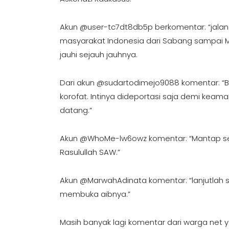
Akun @user-tc7dt8db5p berkomentar: “jalan 
masyarakat Indonesia dari Sabang sampai Me
jauhi sejauh jauhnya.
Dari akun @sudartodimejo9088 komentar: “Ba’
korofat. Intinya dideportasi saja demi ke
datang.”
Akun @WhoMe-lw6owz komentar: “Mantap sem
Rasulullah SAW.”
Akun @MarwahAdinata komentar: “lanjutlah
membuka aibnya.”
Masih banyak lagi komentar dari warga net