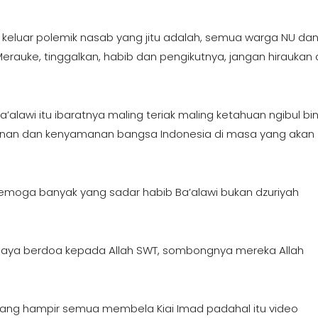
keluar polemik nasab yang jitu adalah, semua warga NU da
rauke, tinggalkan, habib dan pengikutnya, jangan hiraukan 
alawi itu ibaratnya maling teriak maling ketahuan ngibul bi
amanan dan kenyamanan bangsa Indonesia di masa yang akan
oga banyak yang sadar habib Ba’alawi bukan dzuriyah
 saya berdoa kepada Allah SWT, sombongnya mereka Allah
 yang hampir semua membela Kiai Imad padahal itu video