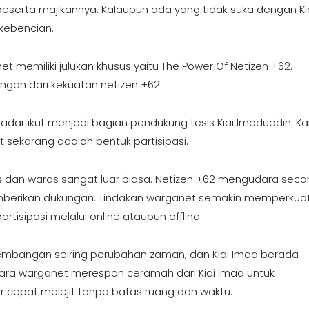
eserta majikannya. Kalaupun ada yang tidak suka dengan Ki
 kebencian.
t memiliki julukan khusus yaitu The Power Of Netizen +62.
ngan dari kekuatan netizen +62.
sadar ikut menjadi bagian pendukung tesis Kiai Imaduddin. K
 sekarang adalah bentuk partisipasi.
s dan waras sangat luar biasa. Netizen +62 mengudara seca
mberikan dukungan. Tindakan warganet semakin memperkua
isipasi melalui online ataupun offline.
kembangan seiring perubahan zaman, dan Kiai Imad berada
ara warganet merespon ceramah dari Kiai Imad untuk
cepat melejit tanpa batas ruang dan waktu.