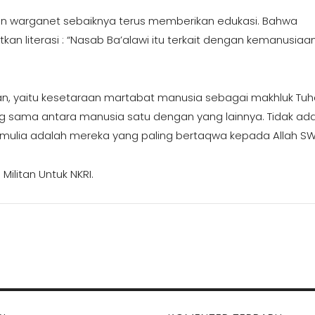
gan warganet sebaiknya terus memberikan edukasi. Bahwa
kan literasi : “Nasab Ba’alawi itu terkait dengan kemanusiaan
aan, yaitu kesetaraan martabat manusia sebagai makhluk Tu
ng sama antara manusia satu dengan yang lainnya. Tidak ad
g mulia adalah mereka yang paling bertaqwa kepada Allah SW
Militan Untuk NKRI.