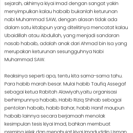
sejarah, akhirnya kiyai Imad dengan sangat yakin
menyimpulkan kalau habaib bukanlah keturunan
nabi Muhammad SAW, dengan alasan tidak ada
dalam satu kitabpun yang ditelitinya mencatat kalau
Ubaidillah atau Abdullah, yang menjadi sandaran
nasab habaib, adalah anak dari Ahmad bin Isa yang
merupakan keturunan sesungguhnya Nabi
Muhammad SAW.
Reaksinya seperti apa, tentu kita sama-sama tahu.
Para habib marah besar. Mulai habib Taufiq Assegaf
sebagai ketua Rabitah Alawiyah,yaitu organisasi
berhimpunnya habaib, Habib Riziq Shihab sebagai
pentolan habaib, habib Bahar, habib Hanif maupun
habaib lainnya secara berjamaah menolak
kesimpulan tesis kiyai Imad, bahkan membuat
preming jelek dan menghujat kiyai Imaduddin Usman