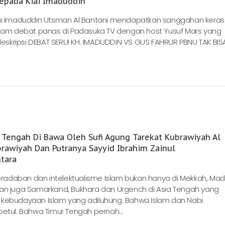
Kepada Kiai Imaduddin
iai Imaduddin Utsman Al Bantani mendapatkan sanggahan keras 
dalam debat panas di Padasuka TV dengan host Yusuf Mars yang
skripsi DEBAT SERU! KH. IMADUDDIN VS GUS FAHRUR PBNU TAK BIS
a Tengah Di Bawa Oleh Sufi Agung Tarekat Kubrawiyah Al
rawiyah Dan Putranya Sayyid Ibrahim Zainul
tara
adaban dan intelektualisme Islam bukan hanya di Mekkah, Mad
kan juga Samarkand, Bukhara dan Urgench di Asia Tengah yang
 kebudayaan Islam yang adiluhung. Bahwa Islam dan Nabi
ul. Bahwa Timur Tengah pernah...