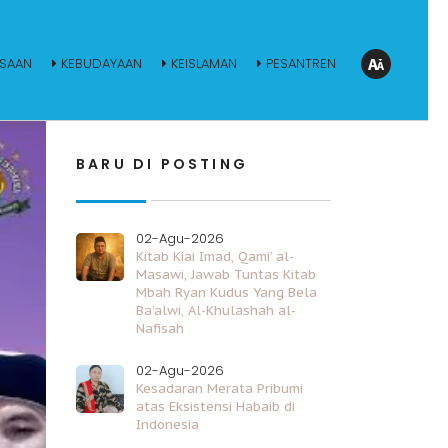
SAAN
KEBUDAYAAN
KEISLAMAN
PESANTREN
BARU DI POSTING
02-Agu-2026
Kitab Kiai Imad, Qami’ al-
Masawi, Jawab Tuntas Kitab
Mbah Ryan Kudus Yang Bela
Ba’alwi, Al-Khulashah al-
Nafisah
02-Agu-2026
Kesadaran Merata Pribumi
atas Eksistensi Habaib di
Indonesia