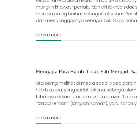
Keturunan Rasulullah Muhammad SAW itu banyak d
mungkin khawatir perilaku dan akhlaknya tida
merasa paling berhak sebagai keturunan Rasu
dan menganggapnya sebagai iblis. Sikap haba
Learn more
Mengapa Para Habib Tidak Sah Menjadi Sa
Kita sering melihat di media sosial video para
habib muda, yang sudah dikenal sebagai ulam
tubuhnya dalam alunan music marawis. Tarian i
“tza’ad Temani” (langkah Yaman), yaitu tarian ya
Learn more