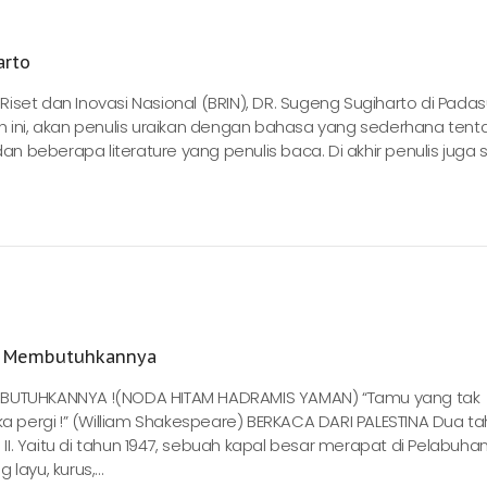
arto
set dan Inovasi Nasional (BRIN), DR. Sugeng Sugiharto di Padas
h ini, akan penulis uraikan dengan bahasa yang sederhana tent
beberapa literature yang penulis baca. Di akhir penulis juga s
ih Membutuhkannya
EMBUTUHKANNYA !(NODA HITAM HADRAMIS YAMAN) “Tamu yang tak
ka pergi !” (William Shakespeare) BERKACA DARI PALESTINA Dua t
I. Yaitu di tahun 1947, sebuah kapal besar merapat di Pelabuhan
ayu, kurus,...