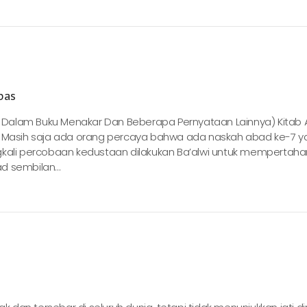
bas
Dalam Buku Menakar Dan Beberapa Pernyataan Lainnya) Kitab 
ya Masih saja ada orang percaya bahwa ada naskah abad ke-7 y
gkali percobaan kedustaan dilakukan Ba’alwi untuk mempertah
ad sembilan...