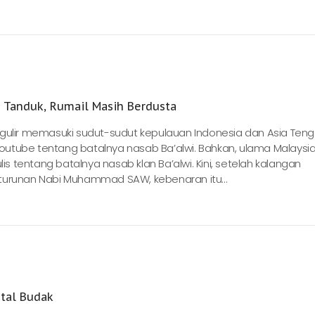
g Tanduk, Rumail Masih Berdusta
 bergulir memasuki sudut-sudut kepulauan Indonesia dan Asia Teng
utube tentang batalnya nasab Ba’alwi. Bahkan, ulama Malaysia 
 tentang batalnya nasab klan Ba’alwi. Kini, setelah kalangan
turunan Nabi Muhammad SAW, kebenaran itu...
tal Budak