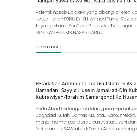
“Jangan Bawa-bawa NU,” Kata Gus Fahrur 
Polemik nasab Ba’alawi yang dibongkar oleh K
Ketua Harian PBNU Dr. KH. Ahmad Fahrur Rozi 
tayang dikanal YouTube Padasuka TV dengan de
HENTIKAN POLEMIK NASAB HABIB...
Learn more
Peradaban Adiluhung Tradisi Islam Di Asi
Hamadani Sayyid Husein Jamal-ad-Din Kub
Kubrawiyah/Ibrahim Samarqondi Ke Nusan
Pada Abad Pertengahan Islam, pusat-pusat per
Baghdad, Kufah, Damaskus, atau Kairo, melain
menjelma menjadi pusat-pusat studi, seni dan
Muhammad SAW lahir di Tanah Arab memang bet