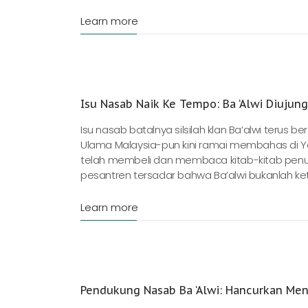
Learn more
Isu Nasab Naik Ke Tempo: Ba ‘Alwi Diujun
Isu nasab batalnya silsilah klan Ba’alwi terus
Ulama Malaysia-pun kini ramai membahas di Yo
telah membeli dan membaca kitab-kitab penulis
pesantren tersadar bahwa Ba’alwi bukanlah ke
Learn more
Pendukung Nasab Ba ‘Alwi: Hancurkan Men