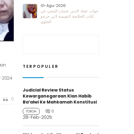
01-Agu-2026
جواب عماد الدين عثمان البنتني عن
كتاب الخلاصة النفيسة لابن حرجو
الجاوي
aan
TERPOPULER
r 2024
Judicial Review Status
Kewarganegaraan Klan Habib
0
Ba’alwi Ke Mahkamah Konstitusi
0
TOKOH
28-Feb-2025