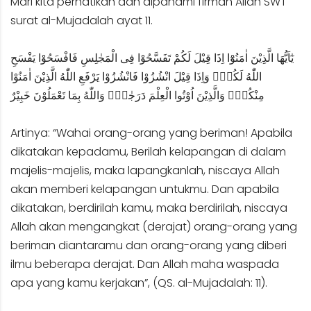
Mari kita perhatikan dan dipahami firman Allah SWT
surat al-Mujadalah ayat 11.
يٰٓاَيُّهَا الَّذِيْنَ اٰمَنُوْٓا اِذَا قِيْلَ لَكُمْ تَفَسَّحُوْا فِى الْمَجٰلِسِ فَافْسَحُوْا يَفْسَحِ
اللّٰهُ لَكُمْۚ وَاِذَا قِيْلَ انْشُزُوْا فَانْشُزُوْا يَرْفَعِ اللّٰهُ الَّذِيْنَ اٰمَنُوْا
مِنْكُمْۙ وَالَّذِيْنَ اُوْتُوا الْعِلْمَ دَرَجٰتٍۗ وَاللّٰهُ بِمَا تَعْمَلُوْنَ خَبِيْرٌ
Artinya: “Wahai orang-orang yang beriman! Apabila
dikatakan kepadamu, Berilah kelapangan di dalam
majelis-majelis, maka lapangkanlah, niscaya Allah
akan memberi kelapangan untukmu. Dan apabila
dikatakan, berdirilah kamu, maka berdirilah, niscaya
Allah akan mengangkat (derajat) orang-orang yang
beriman diantaramu dan orang-orang yang diberi
ilmu beberapa derajat. Dan Allah maha waspada
apa yang kamu kerjakan”, (QS. al-Mujadalah: 11).