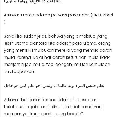
اَلْعُلَمَاءُ وَرَثَةُ الْأَنْبِيَاءِ (رواه البخاري)
Artinya: “Ulama adalah pewaris para nabi” (HR Bukhori
).
Saya kira sudah jelas, bahwa yang dimaksud yang
lebih utama diantara kita adalah para ulama, orang
yang memiliki ilmu bukan mereka yang memiliki darah
mulia, karena jika dilihat darah keturunan mulia tidak
menjamin jadi mulia, tapi dengan ilmu lah kemuliaan
itu didapatkan.
تعلم فليس المرء يولد عالما # وليس اخو علم كمن هو جاهل
Artinya: “belajarlah karena tidak ada seseorang
terlahir sebagai orang alim, dan tidak sama yang
mempunyai ilmu seperti orang bodoh”.