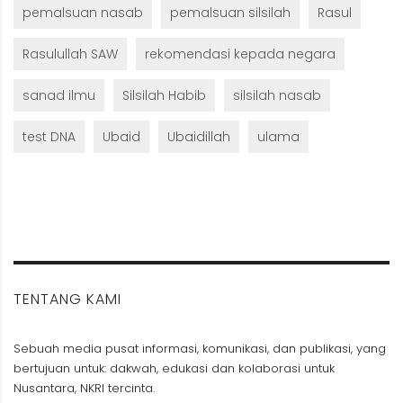
pemalsuan nasab
pemalsuan silsilah
Rasul
Rasulullah SAW
rekomendasi kepada negara
sanad ilmu
Silsilah Habib
silsilah nasab
test DNA
Ubaid
Ubaidillah
ulama
TENTANG KAMI
Sebuah media pusat informasi, komunikasi, dan publikasi, yang
bertujuan untuk: dakwah, edukasi dan kolaborasi untuk
Nusantara, NKRI tercinta.