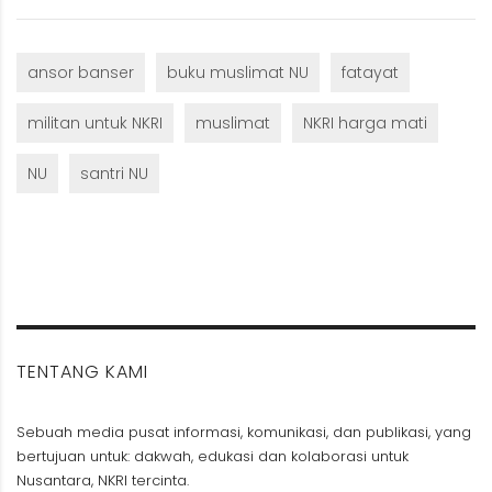
ansor banser
buku muslimat NU
fatayat
militan untuk NKRI
muslimat
NKRI harga mati
NU
santri NU
TENTANG KAMI
Sebuah media pusat informasi, komunikasi, dan publikasi, yang
bertujuan untuk: dakwah, edukasi dan kolaborasi untuk
Nusantara, NKRI tercinta.