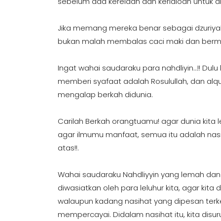
sebelum ada kerelaan dan keridloan untuk ditel
Jika memang mereka benar sebagai dzuriyah R
bukan malah membalas caci maki dan bermu
Ingat wahai saudaraku para nahdliyin…!! Dulu
memberi syafaat adalah Rosulullah, dan alq
mengalap berkah didunia.
Carilah Berkah orangtuamu! agar dunia kita 
agar ilmumu manfaat, semua itu adalah nasi
atas!!.
Wahai saudaraku Nahdliyyin yang lemah dan
diwasiatkan oleh para leluhur kita, agar kit
walaupun kadang nasihat yang dipesan ter
mempercayai. Didalam nasihat itu, kita dis