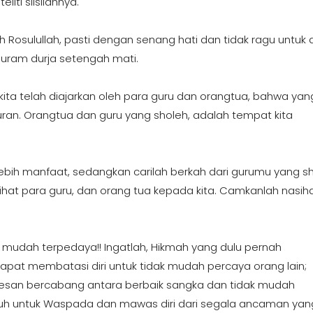
iti silsilahnya.
osulullah, pasti dengan senang hati dan tidak ragu untuk dit
ram durja setengah mati.
 kita telah diajarkan oleh para guru dan orangtua, bahwa yan
uran. Orangtua dan guru yang sholeh, adalah tempat kita
lebih manfaat, sedangkan carilah berkah dari gurumu yang s
hat para guru, dan orang tua kepada kita. Camkanlah nasiha
 mudah terpedaya!! Ingatlah, Hikmah yang dulu pernah
a dapat membatasi diri untuk tidak mudah percaya orang lain;
kesan bercabang antara berbaik sangka dan tidak mudah
uruh untuk Waspada dan mawas diri dari segala ancaman yan