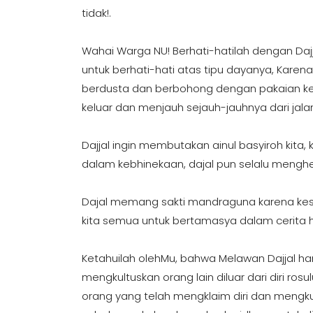
tidak!.
Wahai Warga NU! Berhati-hatilah dengan Da
untuk berhati-hati atas tipu dayanya, Karen
berdusta dan berbohong dengan pakaian keb
keluar dan menjauh sejauh-jauhnya dari jala
Dajjal ingin membutakan ainul basyiroh kita
dalam kebhinekaan, dajal pun selalu me
Dajal memang sakti mandraguna karena kesa
kita semua untuk bertamasya dalam cerita 
Ketahuilah olehMu, bahwa Melawan Dajjal h
mengkultuskan orang lain diluar dari diri ros
orang yang telah mengklaim diri dan mengku