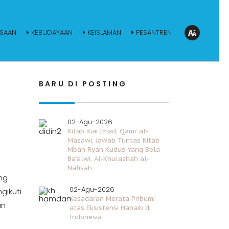
SAAN
KEBUDAYAAN
KEISLAMAN
PESANTREN
BARU DI POSTING
02-Agu-2026
Kitab Kiai Imad, Qami’ al-
Masawi, Jawab Tuntas Kitab
Mbah Ryan Kudus Yang Bela
Ba’alwi, Al-Khulashah al-
Nafisah
ng
02-Agu-2026
gikuti
Kesadaran Merata Pribumi
an
atas Eksistensi Habaib di
Indonesia