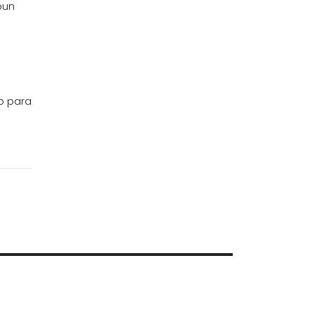
pun
p para