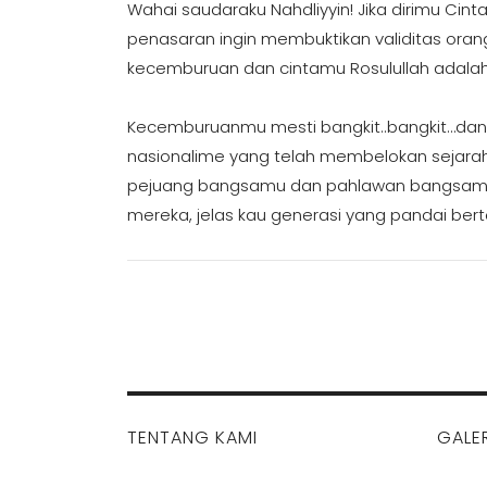
Wahai saudaraku Nahdliyyin! Jika dirimu Cint
penasaran ingin membuktikan validitas oran
kecemburuan dan cintamu Rosulullah adalah
Kecemburuanmu mesti bangkit..bangkit…dan
nasionalime yang telah membelokan sejara
pejuang bangsamu dan pahlawan bangsamu,
mereka, jelas kau generasi yang pandai bert
TENTANG KAMI
GALER