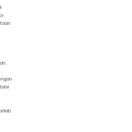
l
bi
ntaan
ah.
dengan
bibir
 adab