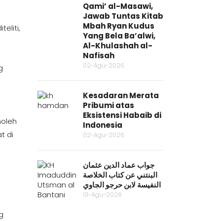
Qami’ al-Masawi,
Jawab Tuntas Kitab
Mbah Ryan Kudus
eliti,
Yang Bela Ba’alwi,
Al-Khulashah al-
Nafisah
02-Agu-2026
g
Kesadaran Merata
Pribumi atas
Eksistensi Habaib di
holeh
Indonesia
t di
02-Agu-2026
جواب عماد الدين عثمان
البنتني عن كتاب الخلاصة
النفيسة لابن حرجو الجاوي
01-Agu-2026
g