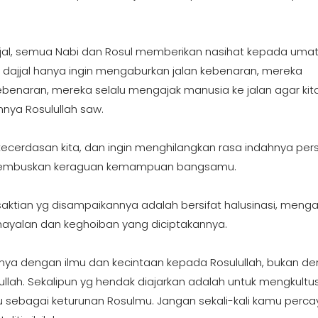
jjal, semua Nabi dan Rosul memberikan nasihat kepada uma
a dajjal hanya ingin mengaburkan jalan kebenaran, mereka
enaran, mereka selalu mengajak manusia ke jalan agar kit
nnya Rosulullah saw.
, kecerdasan kita, dan ingin menghilangkan rasa indahnya pe
nghembuskan keraguan kemampuan bangsamu.
ktian yg disampaikannya adalah bersifat halusinasi, menga
hayalan dan keghoiban yang diciptakannya.
anya dengan ilmu dan kecintaan kepada Rosulullah, bukan d
ulullah. Sekalipun yg hendak diajarkan adalah untuk mengkultu
 sebagai keturunan Rosulmu. Jangan sekali-kali kamu perca