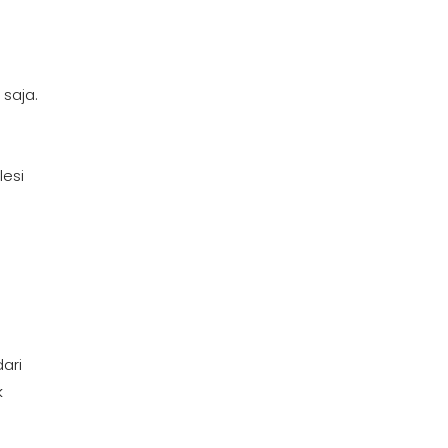
saja.
lesi
ari
k