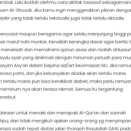
ambali. Lalu ikutilah olehmu cara akhlak tasawuf sebagaiman
am Al-Ghozali. Jika kamu ingin menggerakkan pikiran denga
r yang tidak terlalu tekstualis juga tidak terlalu aktualis.
rsosial maupun beragama agar selalu menjunjung tinggi pri
ar maruf nahi munkar. Kenalilah kerangka dasar agar berNU 
ah menelaah dan memahami qonun asasi dan risalah ahlussu
sydu syari yang dinikmati dengan minuman petuah para mu
asyim Asy’ari dalam bejana ad/art keormasan NU. Jika ramu
erasa pahit, dan jika kebanyakan diaduk akan terlalu manis.
 terlalu manis pun bisa berakibat diabet, maka perlu ramuan
meminum nya akan terasa nikmat. Semua itu tergantung
rsebut.
ndaraan untuk menaiki dan menapaki Al-Qur’an dan sunnah
tertipu, dan tidak mengikuti ajakan orang-orang yg menyimpan
rasa sudah tepat diatas jalan thoriqoh Rosulullah SAW, pad