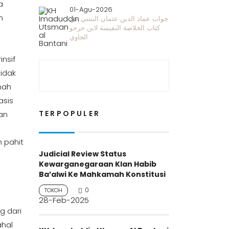
a
01-Agu-2026
n
جواب عماد الدين عثمان البنتني عن
كتاب الخلاصة النفيسة لابن حرجو
الجاوي
nsif
tidak
nah
asis
TERPOPULER
an
 pahit
Judicial Review Status
Kewarganegaraan Klan Habib
Ba’alwi Ke Mahkamah Konstitusi
0
TOKOH
28-Feb-2025
g dari
ahal