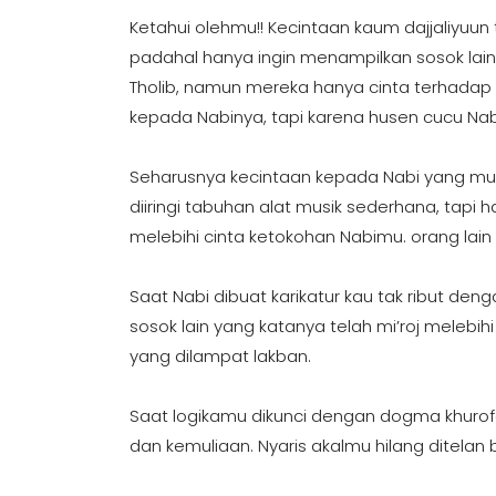
Ketahui olehmu!! Kecintaan kaum dajjaliyuun
padahal hanya ingin menampilkan sosok lain 
Tholib, namun mereka hanya cinta terhadap H
kepada Nabinya, tapi karena husen cucu Nabi 
Seharusnya kecintaan kepada Nabi yang mul
diiringi tabuhan alat musik sederhana, tapi 
melebihi cinta ketokohan Nabimu. orang lain
Saat Nabi dibuat karikatur kau tak ribut 
sosok lain yang katanya telah mi’roj melebi
yang dilampat lakban.
Saat logikamu dikunci dengan dogma khurofa
dan kemuliaan. Nyaris akalmu hilang ditelan 