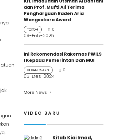
KH. Imaduddin Utsman Al Bantani
dan Prof. Mufti Ali Terima
Penghargaan Raden Aria
Wangsakara Award
tnya
0
TOKOH
09-Feb-2025
a
Ini Rekomendasi Rakernas PWILS
I Kepada Pemerintah Dan MUI
rsatuan
0
KEBANGSAAN
05-Des-2024
jak
More News
VIDEO BARU
engan
skan
ya,
Kitab Kiai Imad,