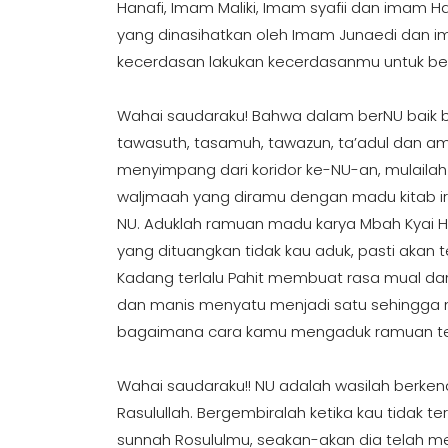
Hanafi, Imam Maliki, Imam syafii dan imam H
yang dinasihatkan oleh Imam Junaedi dan im
kecerdasan lakukan kecerdasanmu untuk berpiki
Wahai saudaraku! Bahwa dalam berNU baik be
tawasuth, tasamuh, tawazun, ta’adul dan am
menyimpang dari koridor ke-NU-an, mulail
waljmaah yang diramu dengan madu kitab ir
NU. Aduklah ramuan madu karya Mbah Kyai H
yang dituangkan tidak kau aduk, pasti akan t
Kadang terlalu Pahit membuat rasa mual dan
dan manis menyatu menjadi satu sehingga 
bagaimana cara kamu mengaduk ramuan te
Wahai saudaraku!! NU adalah wasilah berke
Rasulullah. Bergembiralah ketika kau tidak 
sunnah Rosululmu, seakan-akan dia telah me