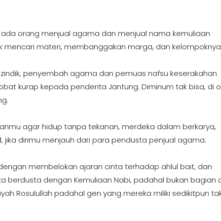
 ada orang menjual agama dan menjual nama kemuliaan
tuk mencari materi, membanggakan marga, dan kelompoknya 
m zindik, penyembah agama dan pemuas nafsu keserakahan
bat kurap kepada penderita Jantung. Diminum tak bisa, di o
ng.
uanmu agar hidup tanpa tekanan, merdeka dalam berkarya,
 jika dirimu menjauh dari para pendusta penjual agama.
 dengan membelokan ajaran cinta terhadap ahlul bait, dan
a berdusta dengan Kemuliaan Nabi, padahal bukan bagian d
riyah Rosulullah padahal gen yang mereka miliki sedikitpun ta