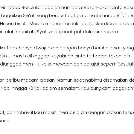
 terhadap Rosulullah adalah hambar, seakan-akan cinta Rosu
bagaikan Syi’ah yang berdusta atas nama keluarga Ali bin A
usen bin Ali. Mereka mencintai ahlul bait bukan karena keci
telah menikahi Syah zinan, anak putri leluhur mereka.
ia, tidak hanya diwujudkan dengan hanya bersholawat, yang
hatimu masih dihinggapi keyakinan cinta terhadap tokoh lain
 dianggap memiliki keistimewaan dan derajat seperti Rosulull
dengan beribu macam alasan. Namun saat nabimu disamakan 
hi Nabi hingga 70 kali dalam semalam, kau bungkam bagaikan 
t, dan tahayul kau masih membela diri dengan alasan fikih,
bumi.