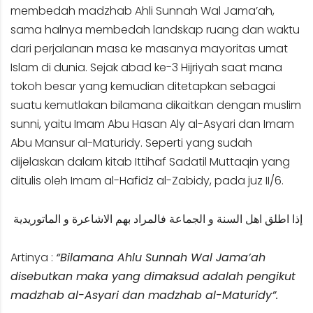
membedah madzhab Ahli Sunnah Wal Jama’ah,
sama halnya membedah landskap ruang dan waktu
dari perjalanan masa ke masanya mayoritas umat
Islam di dunia. Sejak abad ke-3 Hijriyah saat mana
tokoh besar yang kemudian ditetapkan sebagai
suatu kemutlakan bilamana dikaitkan dengan muslim
sunni, yaitu Imam Abu Hasan Aly al-Asyari dan Imam
Abu Mansur al-Maturidy. Seperti yang sudah
dijelaskan dalam kitab Ittihaf Sadatil Muttaqin yang
ditulis oleh Imam al-Hafidz al-Zabidy, pada juz II/6.
إذا اطلق اهل السنة و الجماعة فالمراد بهم الاشاعرة و الماتوريدية
Artinya :
“Bilamana Ahlu Sunnah Wal Jama’ah
disebutkan maka yang dimaksud adalah pengikut
madzhab al-Asyari dan madzhab al-Maturidy”.