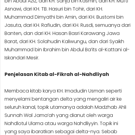
bin Abdul Aziz, dari KH. Sanja bin Kasmin, dari KH. Mufti
Asnawi, dari KH. TB. Hasuri bin Tohir, dari KH.
Muhammad Dimyathi bin Amin, dari KH. Bustomi bin
Jasuta, dari KH. Rafiudin, dari KH. Rusdi, semuanya dari
Banten, dan dari KH. Hasan Basri Karawang Jawa
Barat, dari KH. Solahudin Kaliwungu, dan dari Syaikh
Muhammad bin Ibrahim bin Abdul Ba’its al-Kattani al-
Iskandari Mesir.
Penjelasan Kitab al-Fikrah al-Nahdliyah
Membaca kitab karya KH. Imadudin Usman seperti
menyelami bentangan delta yang mengaliri air ke
seluruh kanal, topik utamanya adalah Madzhab Ahli
Sunnah Wal Jama’ah yang dianut oleh warga
Nahdlotul Ulama atau warga Nahdliyyin. Topik ini
yang saya ibaratkan sebagai delta-nya. Sebab