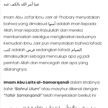
عما أمر الله بالكف عنه
Imam Abu Ja’far Ibnu Jarir al-Thobary menyatakan
bahwa yang dimaksud آمنوا adalah iman kepada
Allah, iman kepada Rasulullah dan mereka
membenarkan sekaligus mengikrarkan keduanya.
Kemudian Ibnu Jarir pun menyatakan bahwa lafadz
كتب adalah فرض sedangkan lafadz الصيام
dimaksudkan sebagai mencukupi apa yg jadi
perintah Allah dan mencegah dari apa yang
dilarangnya.
Imam Abu Laits al-Samarqandi
dalam kitabnya
tafsir
“Bahrul Ulum”
atau masyhur dikenal dengan
“Tafsir Samarqandi”
telah menjelaskan berikut ini: