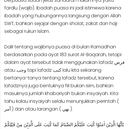
berpuasa sudah jelas sandaran hukumnya yaitu
fardlu (wajib). Ibadah puasa ini jadi istimewa karena
ibadah yang hubungannya langsung dengan Allah
SWT, bahkan sejajar dengan sholat, zakat dan haji
sebagai rukun Islam.
Dalil tentang wajibnya puasa di bulan Ramadhan
berdasarkan pada ayat 183 surat Al-Baqarah, tetapi
dalam ayat tersebut tidak menggunakan lafadz فرض
atau وجب tapi lafadz كتب lalu kita sekarang
bertanya-tanya tentang lafadz tersebut, karena
lafadznya juga bentuknya fiil bukan isim, bahkan
masuknya jumlah khabariyah bukan insyaiyah. Kita
tahu kalau insyaiyah selalu menunjukkan perintah (
أمر ) dan atau larangan ( نهي ).
يٰٓاَيُّهَا الَّذِيْنَ اٰمَنُوْا كُتِبَ عَلَيْكُمُ الصِّيَامُ كَمَا كُتِبَ عَلَى الَّذِيْنَ مِنْ قَبْلِكُمْ