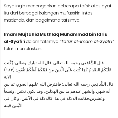
Saya ingin menengahkan beberapa tafsir atas ayat
itu dari berbagai kalangan mufassirin lintas
madzhab, dan bagaimana tafsirnya.
Imam Mujtahid Muthlaq Muhammad bin Idris
al-Syafi’i
dalam tafsirnya
“Tafsir al-Imam al-Syafi’i”
telah menjelaskan:
قال الشَّافِعِي رحمه الله تعالى: قال الله تبارك وتعالى: (كُتِبَ
عَلَيْكُمُ الصِّيَامُ كَمَا كُتِبَ عَلَى الَّذِينَ مِنْ قَبْلِكُمْ لَعَلَّكُمْ تَتَّقُونَ (١٨٣)
الآية.
قال الشَّافِعِي رحمه الله تعالى: فافترض الله عليهم الصوم، ثم بين
أنه شهر، والشهر عندهم ما بين الهلالين، وقد يكون ثلاثين، وتسعاً
وعشرين.فكانت الدلالة في هذا كالدلالة في الآيتين، وكان في
الآيتين قبله