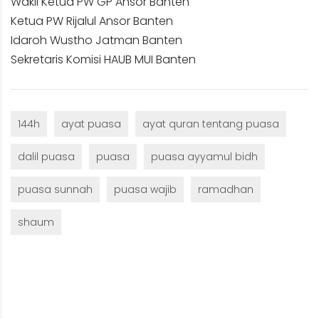
Wakil Ketua PW GP Ansor Banten
Ketua PW Rijalul Ansor Banten
Idaroh Wustho Jatman Banten
Sekretaris Komisi HAUB MUI Banten
144h
ayat puasa
ayat quran tentang puasa
dalil puasa
puasa
puasa ayyamul bidh
puasa sunnah
puasa wajib
ramadhan
shaum