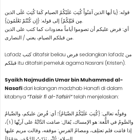
قوله: {يا أيها الذين آمَنُواْ كُتِبَ عَلَيْكُمُ الصيام كَمَا كُتِبَ عَلَى الذين
مِن قَبْلِكُمْ} إلى قوله: {إِن كُنْتُمْ تَعْلَمُونَ}.
أي: فرض عليكم أن تصوموا أياماً معدودات كما كتب على الذين
من قبلكم الصيام، يعني / النصارى.
Lafadz كتب ditafsir beliau فرض sedangkan lafadz من
قبلكم itu ditafsiri pemeluk agama Nasrani (Kristen).
Syaikh Najmuddin Umar bin Muhammad al-
Nasafi
dari kalangan madzhab Hanafi di dalam
kitabnya
“Taisir fi al-Tafsiri”
telah menjelaskan:
وقولُه تعالى: {كُتِبَ عَلَيْكُمُ الصِّيَامُ}؛ أي: فُرِضَ عليكم، والصِّيامُ
والصَّومُ في اللُّغة: هو الإمساك، يُقال: صامَت الدَّابَّةُ على آريِّها (١)،
إذا قامَت فلم تعتلِف، ومصامُ الفرسِ: موقفه، وقالت مريم عليها
السلام: {إِنِّي نَذَرْتُ لِلرَّحْمَنِ صَوْمًا}.