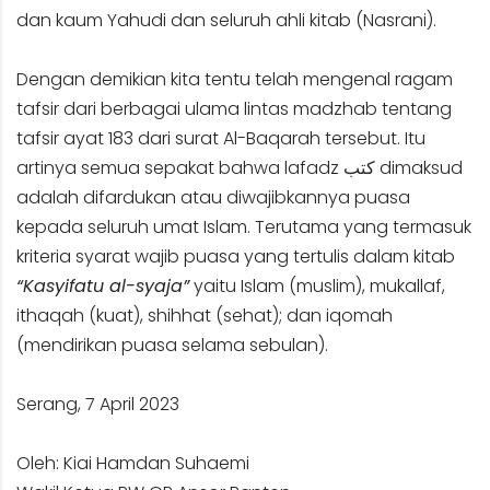
dan kaum Yahudi dan seluruh ahli kitab (Nasrani).
Dengan demikian kita tentu telah mengenal ragam
tafsir dari berbagai ulama lintas madzhab tentang
tafsir ayat 183 dari surat Al-Baqarah tersebut. Itu
artinya semua sepakat bahwa lafadz كتب dimaksud
adalah difardukan atau diwajibkannya puasa
kepada seluruh umat Islam. Terutama yang termasuk
kriteria syarat wajib puasa yang tertulis dalam kitab
“Kasyifatu al-syaja”
yaitu Islam (muslim), mukallaf,
ithaqah (kuat), shihhat (sehat); dan iqomah
(mendirikan puasa selama sebulan).
Serang, 7 April 2023
Oleh: Kiai Hamdan Suhaemi