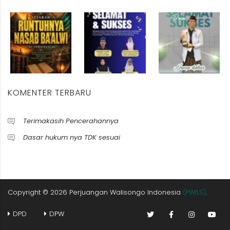
KOMENTER TERBARU
Terimakasih Pencerahannya
Dasar hukum nya TDK sesuai
Copyright ©
2026
Perjuangan Walisongo Indonesia
(PWILS)
.
DPD
DPW