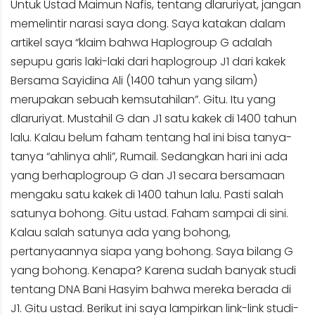
Untuk Ustad Maimun Nafis, tentang dlaruriyat, jangan
memelintir narasi saya dong. Saya katakan dalam
artikel saya “klaim bahwa Haplogroup G adalah
sepupu garis laki-laki dari haplogroup J1 dari kakek
Bersama Sayidina Ali (1400 tahun yang silam)
merupakan sebuah kemsutahilan”. Gitu. Itu yang
dlaruriyat. Mustahil G dan J1 satu kakek di 1400 tahun
lalu. Kalau belum faham tentang hal ini bisa tanya-
tanya “ahlinya ahli”, Rumail. Sedangkan hari ini ada
yang berhaplogroup G dan J1 secara bersamaan
mengaku satu kakek di 1400 tahun lalu. Pasti salah
satunya bohong. Gitu ustad. Faham sampai di sini.
Kalau salah satunya ada yang bohong,
pertanyaannya siapa yang bohong. Saya bilang G
yang bohong. Kenapa? Karena sudah banyak studi
tentang DNA Bani Hasyim bahwa mereka berada di
J1. Gitu ustad. Berikut ini saya lampirkan link-link studi-