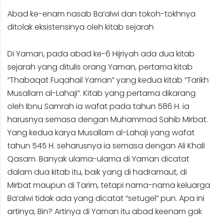
Abad ke-enam nasab Ba’alwi dan tokoh-tokhnya
ditolak eksistensinya oleh kitab sejarah
Di Yaman, pada abad ke-6 Hijriyah ada dua kitab
sejarah yang ditulis orang Yaman, pertama kitab
“Thabaqat Fuqahail Yaman” yang kedua kitab “Tarikh
Musallam al-Lahaji”. Kitab yang pertama dikarang
oleh Ibnu Samrah ia wafat pada tahun 586 H. ia
harusnya semasa dengan Muhammad Sahib Mirbat.
Yang kedua karya Musallam al-Lahaji yang wafat
tahun 545 H. seharusnya ia semasa dengan Ali Khali
Qasam. Banyak ulama-ulama di Yaman dicatat
dalam dua kitab itu, baik yang di hadramaut, di
Mirbat maupun di Tarim, tetapi nama-nama keluarga
Ba’alwi tidak ada yang dicatat “setugel” pun. Apa ini
artinya, Bin? Artinya di Yaman itu abad keenam gak