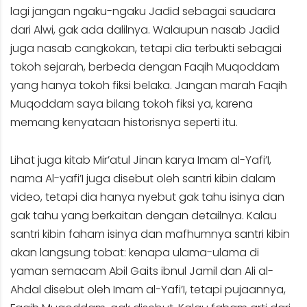
lagi jangan ngaku-ngaku Jadid sebagai saudara
dari Alwi, gak ada dalilnya. Walaupun nasab Jadid
juga nasab cangkokan, tetapi dia terbukti sebagai
tokoh sejarah, berbeda dengan Faqih Muqoddam
yang hanya tokoh fiksi belaka. Jangan marah Faqih
Muqoddam saya bilang tokoh fiksi ya, karena
memang kenyataan historisnya seperti itu.
Lihat juga kitab Mir’atul Jinan karya Imam al-Yafi’I,
nama Al-yafi’I juga disebut oleh santri kibin dalam
video, tetapi dia hanya nyebut gak tahu isinya dan
gak tahu yang berkaitan dengan detailnya. Kalau
santri kibin faham isinya dan mafhumnya santri kibin
akan langsung tobat: kenapa ulama-ulama di
yaman semacam Abil Gaits ibnul Jamil dan Ali al-
Ahdal disebut oleh Imam al-Yafi’I, tetapi pujaannya,