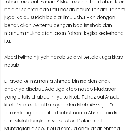
tahun tersebut. Faham? Masa sudah tiga tahun lebih
belajar sejarah dan ilmu nasab belum faham-faham
juga. Kalau sudah belajar ilmu Ushul Fikih dengan
benar, akan bertemu dengan bab istishab dan
mafhum mukhalafah, akan faham logika sederhana
itu.
Abad kelima hijriyah nasab Ba’alwi tertolak tiga kitab
nasab
Di abad kelima nama Ahmad bin Isa dan anak-
anaknya disebut. Ada tiga kitab nasab Muktabar
yang ditulis di abad ini yaitu kitab Tahdzibul Ansab,
kitab Muntaqilatuttalibiyah dan kitab Al-Majdi. Di
dalam ketiga kitab itu disebut nama Ahmad bin Isa
dan silsilah lengkapnya ke atas. Dalam kitab
Muntaqilah disebut pula semua anak anak Ahmad