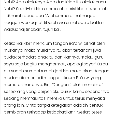
Nabi? Apa akhlaknya Aldo dan Kribo itu akhlak cucu
Nabi? Sekali-kali kibin beranilah beristikharah, setelah
istikharah baca doa “Allahumma arinal haqqa
haqqan warzuqnat tiba’ah wa arinal batila batilan
warzuqnaj tinabah, tujuh kali.
Ketika kiai kibin mencium tangan Ba’alwi dilihat oleh
muridnya, maka muridnya itu akan tertanam jiwa
budak terhadap anak itu dan klannya. “Kalau guru
saya saja begitu menghormati, apalagi saya.” Kalau
dia sudah sampai rumah jadi kiai maka akan dengan
mudah dia menjadi mangsa oknum Ba’alwi yang
memeras hartanya. Bin, “Dengan ‘salah mencintai’
seseorang yang berperilaku buruk, kamu sebenarnya
sedang memfasilitasi mereka untuk terus menyakiti
orang lain. Cinta tanpa ketegasan adalah bentuk
pembiaran terhadap ketidakadilan.” “Setiap tetes