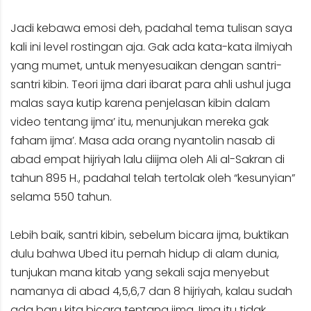
Jadi kebawa emosi deh, padahal tema tulisan saya
kali ini level rostingan aja. Gak ada kata-kata ilmiyah
yang mumet, untuk menyesuaikan dengan santri-
santri kibin. Teori ijma dari ibarat para ahli ushul juga
malas saya kutip karena penjelasan kibin dalam
video tentang ijma’ itu, menunjukan mereka gak
faham ijma’. Masa ada orang nyantolin nasab di
abad empat hijriyah lalu diijma oleh Ali al-Sakran di
tahun 895 H., padahal telah tertolak oleh “kesunyian”
selama 550 tahun.
Lebih baik, santri kibin, sebelum bicara ijma, buktikan
dulu bahwa Ubed itu pernah hidup di alam dunia,
tunjukan mana kitab yang sekali saja menyebut
namanya di abad 4,5,6,7 dan 8 hijriyah, kalau sudah
ada baru kita bicara tentang ijma. Ijma itu tidak