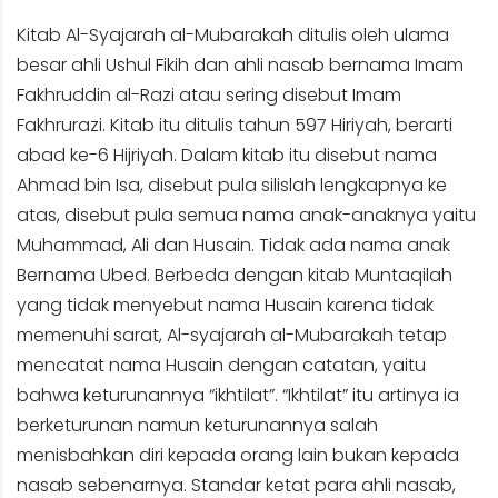
Kitab Al-Syajarah al-Mubarakah ditulis oleh ulama
besar ahli Ushul Fikih dan ahli nasab bernama Imam
Fakhruddin al-Razi atau sering disebut Imam
Fakhrurazi. Kitab itu ditulis tahun 597 Hiriyah, berarti
abad ke-6 Hijriyah. Dalam kitab itu disebut nama
Ahmad bin Isa, disebut pula silislah lengkapnya ke
atas, disebut pula semua nama anak-anaknya yaitu
Muhammad, Ali dan Husain. Tidak ada nama anak
Bernama Ubed. Berbeda dengan kitab Muntaqilah
yang tidak menyebut nama Husain karena tidak
memenuhi sarat, Al-syajarah al-Mubarakah tetap
mencatat nama Husain dengan catatan, yaitu
bahwa keturunannya “ikhtilat”. “Ikhtilat” itu artinya ia
berketurunan namun keturunannya salah
menisbahkan diri kepada orang lain bukan kepada
nasab sebenarnya. Standar ketat para ahli nasab,