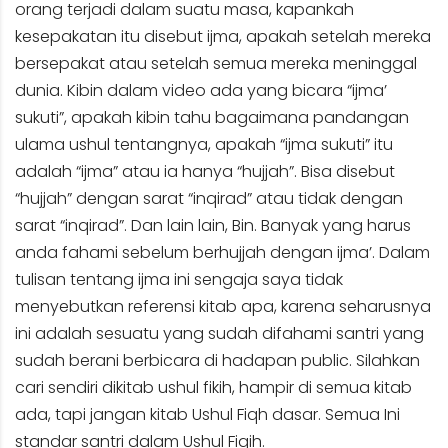
orang terjadi dalam suatu masa, kapankah
kesepakatan itu disebut ijma, apakah setelah mereka
bersepakat atau setelah semua mereka meninggal
dunia. Kibin dalam video ada yang bicara “ijma’
sukuti”, apakah kibin tahu bagaimana pandangan
ulama ushul tentangnya, apakah “ijma sukuti” itu
adalah “ijma” atau ia hanya “hujjah”. Bisa disebut
“hujjah” dengan sarat “inqirad” atau tidak dengan
sarat “inqirad”. Dan lain lain, Bin. Banyak yang harus
anda fahami sebelum berhujjah dengan ijma’. Dalam
tulisan tentang ijma ini sengaja saya tidak
menyebutkan referensi kitab apa, karena seharusnya
ini adalah sesuatu yang sudah difahami santri yang
sudah berani berbicara di hadapan public. Silahkan
cari sendiri dikitab ushul fikih, hampir di semua kitab
ada, tapi jangan kitab Ushul Fiqh dasar. Semua Ini
standar santri dalam Ushul Fiqih.