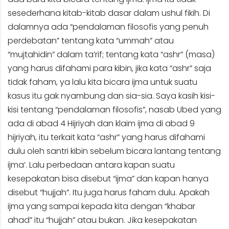
sesederhana kitab-kitab dasar dalam ushul fikih. Di
dalamnya ada “pendalaman filosofis yang penuh
perdebatan” tentang kata “ummah” atau
“mujtahidin” dalam ta’rif; tentang kata “ashr” (masa)
yang harus difahami para kibin, jika kata “ashr” saja
tidak faham, ya lalu kita bicara ijma untuk suatu
kasus itu gak nyambung dan sia-sia. Saya kasih kisi-
kisi tentang “pendalaman filosofis”, nasab Ubed yang
ada di abad 4 Hijriyah dan klaim ijma di abad 9
hijriyah, itu terkait kata “ashr” yang harus difahami
dulu oleh santri kibin sebelum bicara lantang tentang
ijma’. Lalu perbedaan antara kapan suatu
kesepakatan bisa disebut “ijma” dan kapan hanya
disebut “hujjah”. Itu juga harus faham dulu. Apakah
ijma yang sampai kepada kita dengan “khabar
ahad” itu “hujjah” atau bukan. Jika kesepakatan