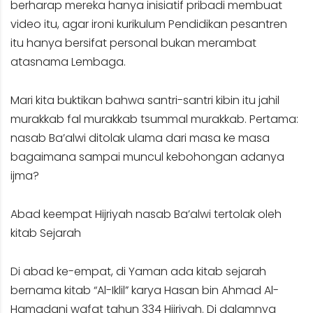
berharap mereka hanya inisiatif pribadi membuat
video itu, agar ironi kurikulum Pendidikan pesantren
itu hanya bersifat personal bukan merambat
atasnama Lembaga.
Mari kita buktikan bahwa santri-santri kibin itu jahil
murakkab fal murakkab tsummal murakkab. Pertama:
nasab Ba’alwi ditolak ulama dari masa ke masa
bagaimana sampai muncul kebohongan adanya
ijma?
Abad keempat Hijriyah nasab Ba’alwi tertolak oleh
kitab Sejarah
Di abad ke-empat, di Yaman ada kitab sejarah
bernama kitab “Al-Iklil” karya Hasan bin Ahmad Al-
Hamadani wafat tahun 334 Hijriyah. Di dalamnya