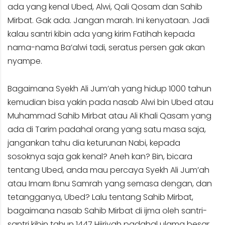
ada yang kenal Ubed, Alwi, Qali Qosam dan Sahib
Mirbat. Gak ada. Jangan marah. Ini kenyataan. Jadi
kalau santri kibin ada yang kirim Fatihah kepada
nama-nama Ba’alwi tadi, seratus persen gak akan
nyampe.
Bagaimana Syekh Ali Jum’ah yang hidup 1000 tahun
kemudian bisa yakin pada nasab Alwi bin Ubed atau
Muhammad Sahib Mirbat atau Ali Khali Qasam yang
ada di Tarim padahal orang yang satu masa saja,
jangankan tahu dia keturunan Nabi, kepada
sosoknya saja gak kenal? Aneh kan? Bin, bicara
tentang Ubed, anda mau percaya Syekh Ali Jum’ah
atau Imam Ibnu Samrah yang semasa dengan, dan
tetangganya, Ubed? Lalu tentang Sahib Mirbat,
bagaimana nasab Sahib Mirbat di ijma oleh santri-
santri kibin tahun 1447 Hijriyah padahal ulama besar