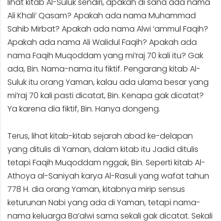
lihat kitab Al-Suluk sendiri, apakah di sana ada nama
Ali Khali’ Qasam? Apakah ada nama Muhammad
Sahib Mirbat? Apakah ada nama Alwi ‘ammul Faqih?
Apakah ada nama Ali Walidul Faqih? Apakah ada
nama Faqih Muqoddam yang mi’raj 70 kali itu? Gak
ada, Bin. Nama-nama itu fiktif. Pengarang kitab Al-
Suluk itu orang Yaman, kalau ada ulama besar yang
mi’raj 70 kali pasti dicatat, Bin. Kenapa gak dicatat?
Ya karena dia fiktif, Bin. Hanya dongeng.
Terus, lihat kitab-kitab sejarah abad ke-delapan
yang ditulis di Yaman, dalam kitab itu Jadid ditulis
tetapi Faqih Muqoddam nggak, Bin. Seperti kitab Al-
Athoya al-Saniyah karya Al-Rasuli yang wafat tahun
778 H. dia orang Yaman, kitabnya mirip sensus
keturunan Nabi yang ada di Yaman, tetapi nama-
nama keluarga Ba’alwi sama sekali gak dicatat. Sekali