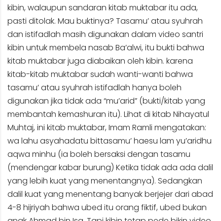
kibin, walaupun sandaran kitab muktabar itu ada,
pasti ditolak. Mau buktinya? Tasamu’ atau syuhrah
dan istifadlah masih digunakan dalam video santri
kibin untuk membela nasab Ba’alwi, itu bukti bahwa
kitab muktabar juga diabaikan oleh kibin. karena
kitab-kitab muktabar sudah wanti-wanti bahwa
tasamu’ atau syuhrah istifadlah hanya boleh
digunakan jika tidak ada “mu’arid” (bukti/kitab yang
membantah kemashuran itu). Lihat di kitab Nihayatul
Muhtaj, ini kitab muktabar, Imam Ramli mengatakan:
wa lahu asyahadatu bittasamu’ haesu lam yu’aridhu
aqwa minhu (ia boleh bersaksi dengan tasamu
(mendengar kabar burung) Ketika tidak ada ada dalil
yang lebih kuat yang menentangnya). Sedangkan
dalil kuat yang menentang banyak berjejer dari abad
4-8 hijriyah bahwa ubed itu orang fiktif, ubed bukan
anak Ahmad bin Isa. Tapi kibin tetap pede bikin video