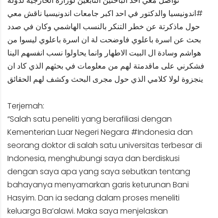
تواصل معي احد الباحثين التابعين لوزارة الخارجية لدولة
#اندونيسيا والدكتور في احد اكبر جامعات اندونيسيا ناقش معي
حول ماذكرتة عن خطر التنكر بالنسب الهاشمي وكان في صدد
بحث عن اسرة باعلوي فاوضحت لة ان اسرة باعلوي ليسوا من
هواشم وسادة ال البيت الاطهار وانما يحاولوا نسب انفسهم الينا
فشكرني على ماقدمتة لهم من معلومات في بحثهم الذي كاد ان
ينجزوة لولا كلامي الذي حول مجرى البحث وكشف لهم الحقائق
Terjemah:
“Salah satu peneliti yang berafiliasi dengan
Kementerian Luar Negeri Negara #Indonesia dan
seorang doktor di salah satu universitas terbesar di
Indonesia, menghubungi saya dan berdiskusi
dengan saya apa yang saya sebutkan tentang
bahayanya menyamarkan garis keturunan Bani
Hasyim. Dan ia sedang dalam proses meneliti
keluarga Ba’alawi. Maka saya menjelaskan