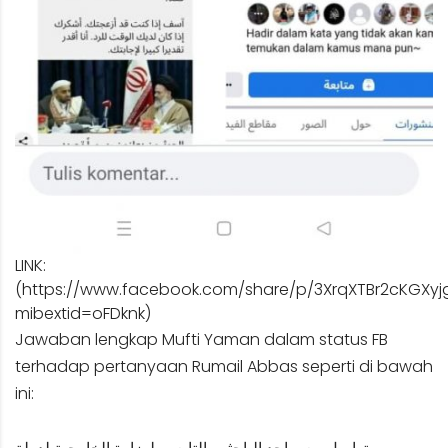
LINK:
(
https://www.facebook.com/share/p/3XrqXTBr2cKGXyj
mibextid=oFDknk
)
Jawaban lengkap Mufti Yaman dalam status FB
terhadap pertanyaan Rumail Abbas seperti di bawah
ini: