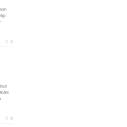
 Dan
tip
-
0
ebut
UKAN
a
0