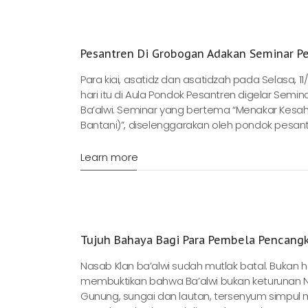
Pesantren Di Grobogan Adakan Seminar Pe
Para kiai, asatidz dan asatidzah pada Selasa,
hari itu di Aula Pondok Pesantren digelar Sem
Ba’alwi. Seminar yang bertema “Menakar Kesah
Bantani)”, diselenggarakan oleh pondok pesant
Learn more
Tujuh Bahaya Bagi Para Pembela Pencang
Nasab Klan ba’alwi sudah mutlak batal. Bukan h
membuktikan bahwa Ba’alwi bukan keturunan 
Gunung, sungai dan lautan, tersenyum simpul 