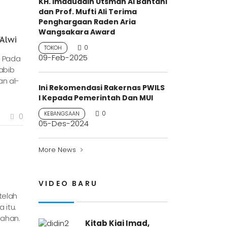
KH. Imaduddin Utsman Al Bantani
dan Prof. Mufti Ali Terima
Penghargaan Raden Aria
Wangsakara Award
Alwi
0
TOKOH
09-Feb-2025
. Pada
abib
an al-
Ini Rekomendasi Rakernas PWILS
I Kepada Pemerintah Dan MUI
0
KEBANGSAAN
0
05-Des-2024
More News
VIDEO BARU
telah
 itu.
dahan.
Kitab Kiai Imad,