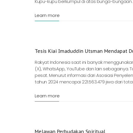
Kupu-kupu berkumpul di atas bunga-bungaan. 
Learn more
Tesis Kiai Imaduddin Utsman Mendapat D
Rakyat Indonesia saat ini banyak menggunakan pl
(X), WhatsApp, YouTube dan lain sebagainya. T
pesat. Menurut informasi dari Asosiasi Penyele
tahun 2024 mencapai 221.563.479 jiwa dari total
Learn more
Melawan Perbudakan Spiritual