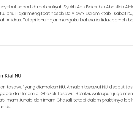
nyebut sanad khirqoh sufiyah Syekh Abu Bakar bin Abdullah Al-I
u, Ibnu Hajar mengitbat nasab Ba Alawi? Dalam kitab Tsabat itu,
h Al idrus. Tetapi Ibnu Hajar mengakui bahwa ia tidak pernah 
n Kiai NU
an tasawuf yang diamalkan NU. Amalan tasawuf NU disebut ta
gdadi dan Imam al Ghazali. Tasawuf Ba’alwi, walaupun juga me
Imam Junaid dan Imam Ghazali, tetapi dalam praktiknya lebih
 di...