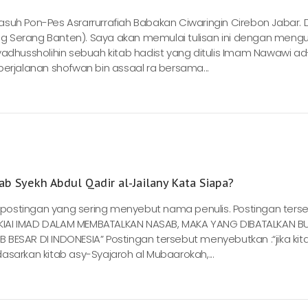
suh Pon-Pes Asrarrurrafiah Babakan Ciwaringin Cirebon Jabar.
g Serang Banten). Saya akan memulai tulisan ini dengan mengu
yadhussholihin sebuah kitab hadist yang ditulis Imam Nawawi ad
perjalanan shofwan bin assaal ra bersama...
 Syekh Abdul Qadir al-Jailany Kata Siapa?
ak postingan yang sering menyebut nama penulis. Postingan ters
KIAI IMAD DALAM MEMBATALKAN NASAB, MAKA YANG DIBATALKAN B
BESAR DI INDONESIA” Postingan tersebut menyebutkan :“jika kit
rkan kitab asy-Syajaroh al Mubaarokah,...