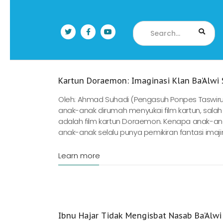
Kartun Doraemon: Imaginasi Klan Ba’Alwi 
Oleh: Ahmad Suhadi (Pengasuh Ponpes Taswiru
anak-anak dirumah menyukai film kartun, salah 
adalah film kartun Doraemon. Kenapa anak-an
anak-anak selalu punya pemikiran fantasi imaji
Learn more
Ibnu Hajar Tidak Mengisbat Nasab Ba’Alwi