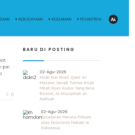
SAAN
KEBUDAYAAN
KEISLAMAN
PESANTREN
BARU DI POSTING
hat
 Ipin
02-Agu-2026
a
Kitab Kiai Imad, Qami’ al-
Masawi, Jawab Tuntas Kitab
Mbah Ryan Kudus Yang Bela
Ba’alwi, Al-Khulashah al-
0
Nafisah
02-Agu-2026
Kesadaran Merata Pribumi
atas Eksistensi Habaib di
Indonesia