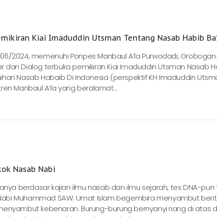
mikiran Kiai Imaduddin Utsman Tentang Nasab Habib Ba’
 11/06/2024, memenuhi Ponpes Manbaul A’la Purwodadi, Grobogan
inar dan Dialog terbuka pemikiran Kiai Imaduddin Utsman Nasab H
ihan Nasab Habaib Di Indonesia (perspektif KH Imaduddin Utsm
ren Manbaul A’la yang beralamat...
kok Nasab Nabi
anya berdasar kajian ilmu nasab dan ilmu sejarah, tes DNA-pun 
Nabi Muhammad SAW. Umat Islam begembira menyambut berita
menyambut kebenaran. Burung-burung bernyanyi riang di atas 