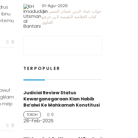
01-Agu-2026
drus
جواب عماد الدين عثمان البنتني عن
 Ibnu
كتاب الخلاصة النفيسة لابن حرجو
bertemu
الجاوي
0
TERPOPULER
sawuf
Judicial Review Status
ngklaim
Kewarganegaraan Klan Habib
 mirip
Ba’alwi Ke Mahkamah Konstitusi
0
TOKOH
28-Feb-2025
0