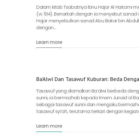
Dalam kitab Tsabatnya Ibnu Hajar Al Haitami me
(w. 914). Benarkah dengan ia menyebut sanad it
Hajar menyebutkan sanad Abu Bakar bin Abdulla
dengan...
Learn more
Ba’Alwi Dan Tasawuf Kuburan: Beda Denga
Tasawuf yang diamalkan Ba’alwi berbeda deng
sunni, ia bermazhab kepada Imam Junaid al Ba
sebagai tasawuf sunni dan mengaku bermazhab 
tasawuf syi’ah, terutama terkait dengan kegiatan
Learn more