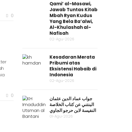
Qami’ al-Masawi,
Jawab Tuntas Kitab
Mbah Ryan Kudus
0
Yang Bela Ba’alwi,
Al-Khulashah al-
Nafisah
02-Agu-2026
Kesadaran Merata
tter
Pribumi atas
ah
Eksistensi Habaib di
Indonesia
sia
02-Agu-2026
0
جواب عماد الدين عثمان
البنتني عن كتاب الخلاصة
النفيسة لابن حرجو الجاوي
01-Agu-2026