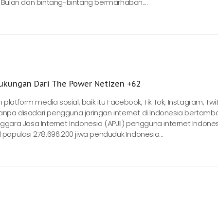
Bulan dan bintang-bintang bermarhaban....
ukungan Dari The Power Netizen +62
atform media sosial, baik itu Facebook, Tik Tok, Instagram, Twi
anpa disadari pengguna jaringan internet di Indonesia bertamb
nggara Jasa Internet Indonesia (APJII) pengguna internet Indone
 populasi 278.696.200 jiwa penduduk Indonesia...