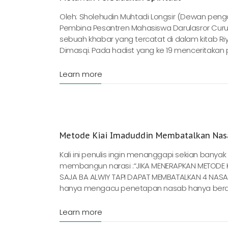
Oleh: Sholehudin Muhtadi Longsir (Dewan penga
Pembina Pesantren Mahasiswa Darulasror Curu
sebuah khabar yang tercatat di dalam kitab Ri
Dimasqi. Pada hadist yang ke 19 menceritakan 
Learn more
Metode Kiai Imaduddin Membatalkan Nasab
Kali ini penulis ingin menanggapi sekian bany
membangun narasi :“JIKA MENERAPKAN METODE 
SAJA BA ALWIY TAPI DAPAT MEMBATALKAN 4 NASAB 
hanya mengacu penetapan nasab hanya berdasa
Learn more