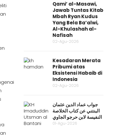
Qami’ al-Masawi,
iti
Jawab Tuntas Kitab
dan
Mbah Ryan Kudus
Yang Bela Ba’alwi,
Al-Khulashah al-
Nafisah
02-Agu-2026
en
Kesadaran Merata
Pribumi atas
Eksistensi Habaib di
Indonesia
ngenai
02-Agu-2026
n
s
جواب عماد الدين عثمان
البنتني عن كتاب الخلاصة
النفيسة لابن حرجو الجاوي
01-Agu-2026
ya
kan