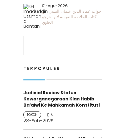
01-Agu-2026
جواب عماد الدين عثمان البنتني عن
كتاب الخلاصة النفيسة لابن حرجو
الجاوي
TERPOPULER
Judicial Review Status
Kewarganegaraan Klan Habib
Ba’alwi Ke Mahkamah Konstitusi
0
TOKOH
28-Feb-2025