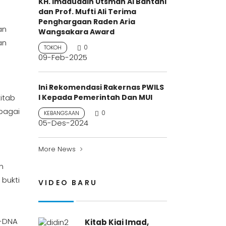
KH. Imaduddin Utsman Al Bantani
dan Prof. Mufti Ali Terima
Penghargaan Raden Aria
an
Wangsakara Award
an
0
TOKOH
09-Feb-2025
Ini Rekomendasi Rakernas PWILS
itab
I Kepada Pemerintah Dan MUI
ebagai
0
KEBANGSAAN
05-Des-2024
More News
n
bukti
VIDEO BARU
Y-DNA
Kitab Kiai Imad,