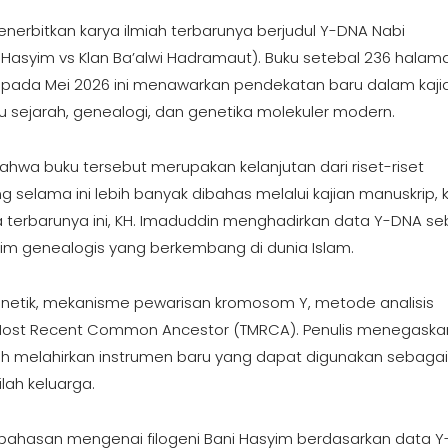
nerbitkan karya ilmiah terbarunya berjudul Y-DNA Nabi
syim vs Klan Ba’alwi Hadramaut). Buku setebal 236 halam
n pada Mei 2026 ini menawarkan pendekatan baru dalam kaji
 sejarah, genealogi, dan genetika molekuler modern.
hwa buku tersebut merupakan kelanjutan dari riset-riset
elama ini lebih banyak dibahas melalui kajian manuskrip, k
ya terbarunya ini, KH. Imaduddin menghadirkan data Y-DNA s
klaim genealogis yang berkembang di dunia Islam.
enetik, mekanisme pewarisan kromosom Y, metode analisis
o Most Recent Common Ancestor (TMRCA). Penulis menegaska
h melahirkan instrumen baru yang dapat digunakan sebagai 
lah keluarga.
mbahasan mengenai filogeni Bani Hasyim berdasarkan data 