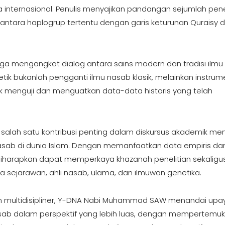
 internasional. Penulis menyajikan pandangan sejumlah penel
antara haplogrup tertentu dengan garis keturunan Quraisy 
uga mengangkat dialog antara sains modern dan tradisi ilmu
etik bukanlah pengganti ilmu nasab klasik, melainkan instrum
uk menguji dan menguatkan data-data historis yang telah
i salah satu kontribusi penting dalam diskursus akademik me
nasab di dunia Islam. Dengan memanfaatkan data empiris da
but diharapkan dapat memperkaya khazanah penelitian sekaligu
a sejarawan, ahli nasab, ulama, dan ilmuwan genetika.
 multidisipliner, Y-DNA Nabi Muhammad SAW menandai upa
ab dalam perspektif yang lebih luas, dengan mempertemu