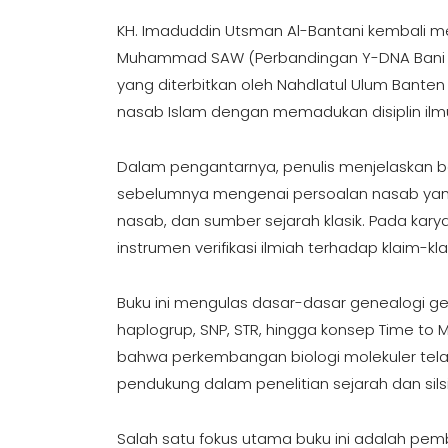
KH. Imaduddin Utsman Al-Bantani kembali me
Muhammad SAW (Perbandingan Y-DNA Bani Ha
yang diterbitkan oleh Nahdlatul Ulum Bante
nasab Islam dengan memadukan disiplin ilmu
Dalam pengantarnya, penulis menjelaskan ba
sebelumnya mengenai persoalan nasab yang s
nasab, dan sumber sejarah klasik. Pada kar
instrumen verifikasi ilmiah terhadap klaim-
Buku ini mengulas dasar-dasar genealogi g
haplogrup, SNP, STR, hingga konsep Time t
bahwa perkembangan biologi molekuler tela
pendukung dalam penelitian sejarah dan silsi
Salah satu fokus utama buku ini adalah pe