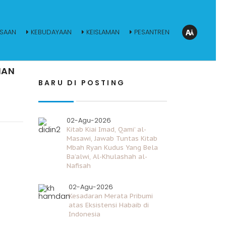
SAAN
KEBUDAYAAN
KEISLAMAN
PESANTREN
IAN
BARU DI POSTING
02-Agu-2026
Kitab Kiai Imad, Qami’ al-
Masawi, Jawab Tuntas Kitab
Mbah Ryan Kudus Yang Bela
Ba’alwi, Al-Khulashah al-
Nafisah
02-Agu-2026
Kesadaran Merata Pribumi
atas Eksistensi Habaib di
Indonesia