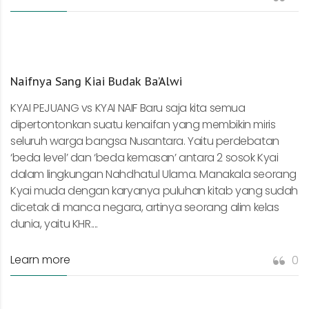
Naifnya Sang Kiai Budak Ba’Alwi
KYAI PEJUANG vs KYAI NAIF Baru saja kita semua
dipertontonkan suatu kenaifan yang membikin miris
seluruh warga bangsa Nusantara. Yaitu perdebatan
‘beda level’ dan ‘beda kemasan’ antara 2 sosok Kyai
dalam lingkungan Nahdhatul Ulama. Manakala seorang
Kyai muda dengan karyanya puluhan kitab yang sudah
dicetak di manca negara, artinya seorang alim kelas
dunia, yaitu KHR....
Learn more
0