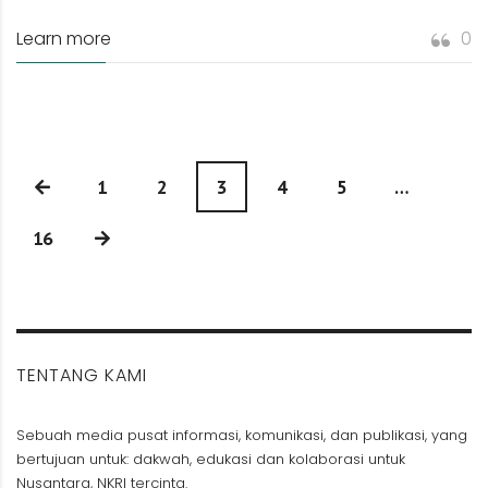
Learn more
0
1
2
3
4
5
…
16
TENTANG KAMI
Sebuah media pusat informasi, komunikasi, dan publikasi, yang
bertujuan untuk: dakwah, edukasi dan kolaborasi untuk
Nusantara, NKRI tercinta.