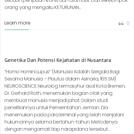
sebuah penipuan kronis dan dramatis. Dari sekelompok
orang yang mengaku KETURUNAN...
Learn more
0
Genetika Dan Potensi Kejahatan di Nusantara
“Homo Homini Lupus” (Manusia Adalah Serigala Bagi
Sesama Manusia – Plautus dalam Asinaria, 165 SM)
NEUROSCIENCE Neurolog termasyhur asal Kota Bremen,
Dr. Gerhard Roth, menemukan bagian otak yang
membuat manusia menjadi jahat. Dalam studi
penelitiannya untuk Pemerintahan Jerman. Dia
menemukan pada para kriminal yang telah menjalani
hukumannya selama bertahun-tahun. Metodenya
dengan mengamati tiap narapidana tersebut...