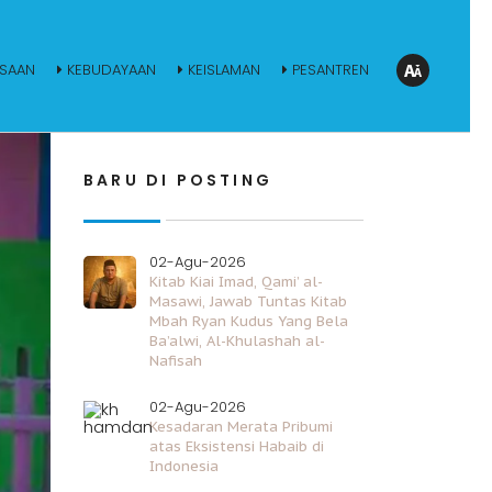
SAAN
KEBUDAYAAN
KEISLAMAN
PESANTREN
BARU DI POSTING
02-Agu-2026
Kitab Kiai Imad, Qami’ al-
Masawi, Jawab Tuntas Kitab
Mbah Ryan Kudus Yang Bela
Ba’alwi, Al-Khulashah al-
Nafisah
02-Agu-2026
Kesadaran Merata Pribumi
atas Eksistensi Habaib di
Indonesia