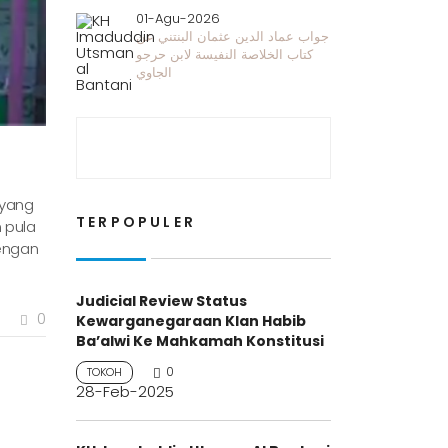
01-Agu-2026
جواب عماد الدين عثمان البنتني عن
كتاب الخلاصة النفيسة لابن حرجو
الجاوي
 yang
TERPOPULER
 pula
dengan
Judicial Review Status
0
Kewarganegaraan Klan Habib
Ba’alwi Ke Mahkamah Konstitusi
0
TOKOH
28-Feb-2025