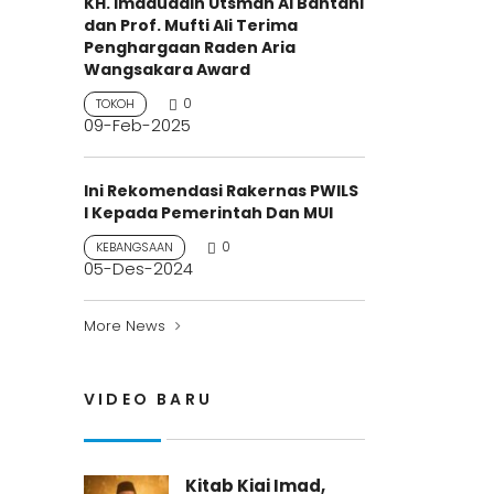
KH. Imaduddin Utsman Al Bantani
dan Prof. Mufti Ali Terima
Penghargaan Raden Aria
Wangsakara Award
0
TOKOH
09-Feb-2025
Ini Rekomendasi Rakernas PWILS
I Kepada Pemerintah Dan MUI
0
KEBANGSAAN
05-Des-2024
More News
VIDEO BARU
Kitab Kiai Imad,