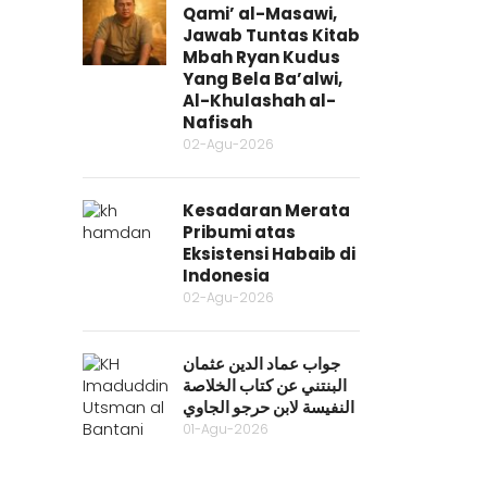
Qami’ al-Masawi,
Jawab Tuntas Kitab
Mbah Ryan Kudus
Yang Bela Ba’alwi,
Al-Khulashah al-
Nafisah
02-Agu-2026
Kesadaran Merata
Pribumi atas
Eksistensi Habaib di
Indonesia
02-Agu-2026
جواب عماد الدين عثمان
البنتني عن كتاب الخلاصة
النفيسة لابن حرجو الجاوي
01-Agu-2026