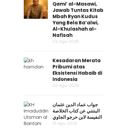
Qami’ al-Masawi,
Jawab Tuntas Kitab
Mbah Ryan Kudus
Yang Bela Ba’alwi,
Al-Khulashah al-
Nafisah
02-Agu-2026
Kesadaran Merata
Pribumi atas
Eksistensi Habaib di
Indonesia
02-Agu-2026
جواب عماد الدين عثمان
البنتني عن كتاب الخلاصة
النفيسة لابن حرجو الجاوي
01-Agu-2026