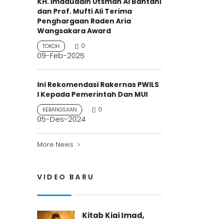
KH. Imaduddin Utsman Al Bantani
dan Prof. Mufti Ali Terima
Penghargaan Raden Aria
Wangsakara Award
0
TOKOH
09-Feb-2025
Ini Rekomendasi Rakernas PWILS
I Kepada Pemerintah Dan MUI
0
KEBANGSAAN
05-Des-2024
More News
VIDEO BARU
Kitab Kiai Imad,