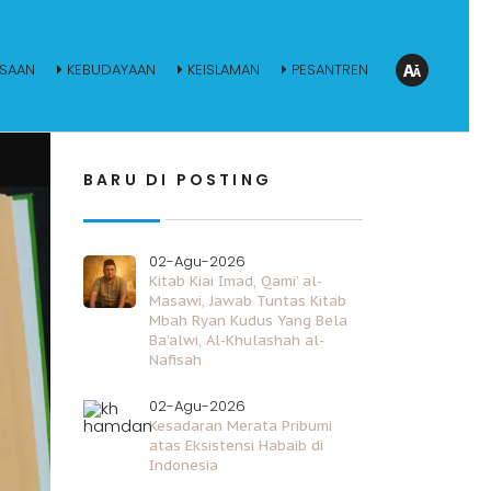
SAAN
KEBUDAYAAN
KEISLAMAN
PESANTREN
BARU DI POSTING
02-Agu-2026
Kitab Kiai Imad, Qami’ al-
Masawi, Jawab Tuntas Kitab
Mbah Ryan Kudus Yang Bela
Ba’alwi, Al-Khulashah al-
Nafisah
02-Agu-2026
Kesadaran Merata Pribumi
atas Eksistensi Habaib di
Indonesia