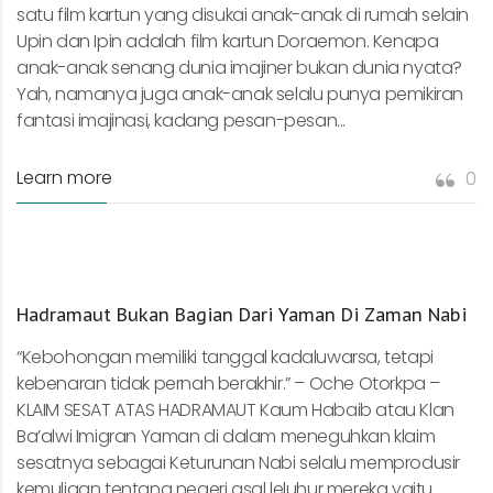
satu film kartun yang disukai anak-anak di rumah selain
Upin dan Ipin adalah film kartun Doraemon. Kenapa
anak-anak senang dunia imajiner bukan dunia nyata?
Yah, namanya juga anak-anak selalu punya pemikiran
fantasi imajinasi, kadang pesan-pesan...
Learn more
0
Hadramaut Bukan Bagian Dari Yaman Di Zaman Nabi
“Kebohongan memiliki tanggal kadaluwarsa, tetapi
kebenaran tidak pernah berakhir.” – Oche Otorkpa –
KLAIM SESAT ATAS HADRAMAUT Kaum Habaib atau Klan
Ba’alwi Imigran Yaman di dalam meneguhkan klaim
sesatnya sebagai Keturunan Nabi selalu memprodusir
kemuliaan tentang negeri asal leluhur mereka yaitu