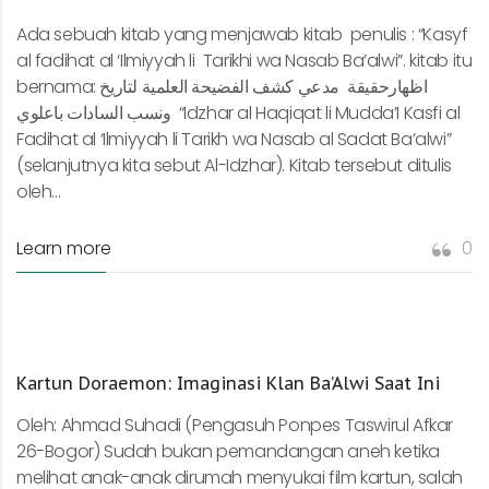
Ada sebuah kitab yang menjawab kitab penulis : “Kasyf
al fadihat al ‘Ilmiyyah li Tarikhi wa Nasab Ba’alwi”. kitab itu
bernama: اظهارحقيقة مدعي كشف الفضيحة العلمية لتاريخ
ونسب السادات باعلوي “Idzhar al Haqiqat li Mudda’I Kasfi al
Fadihat al ‘Ilmiyyah li Tarikh wa Nasab al Sadat Ba’alwi”
(selanjutnya kita sebut Al-Idzhar). Kitab tersebut ditulis
oleh...
Learn more
0
Kartun Doraemon: Imaginasi Klan Ba’Alwi Saat Ini
Oleh: Ahmad Suhadi (Pengasuh Ponpes Taswirul Afkar
26-Bogor) Sudah bukan pemandangan aneh ketika
melihat anak-anak dirumah menyukai film kartun, salah