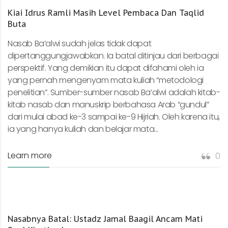
Kiai Idrus Ramli Masih Level Pembaca Dan Taqlid
Buta
Nasab Ba’alwi sudah jelas tidak dapat
dipertanggungjawabkan. Ia batal ditinjau dari berbagai
perspektif. Yang demikian itu dapat difahami oleh ia
yang pernah mengenyam mata kuliah “metodologi
penelitian”. Sumber-sumber nasab Ba’alwi adalah kitab-
kitab nasab dan manuskrip berbahasa Arab “gundul”
dari mulai abad ke-3 sampai ke-9 Hijriah. Oleh karena itu,
ia yang hanya kuliah dan belajar mata...
Learn more
0
Nasabnya Batal: Ustadz Jamal Baagil Ancam Mati