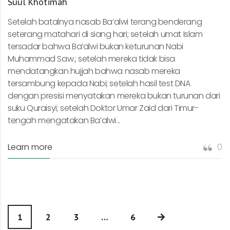
Suul Khotimah
Setelah batalnya nasab Ba’alwi terang benderang
seterang matahari di siang hari; setelah umat Islam
tersadar bahwa Ba’alwi bukan keturunan Nabi
Muhammad Saw.; setelah mereka tidak bisa
mendatangkan hujjah bahwa nasab mereka
tersambung kepada Nabi; setelah hasil test DNA
dengan presisi menyatakan mereka bukan turunan dari
suku Quraisyi; setelah Doktor Umar Zaid dari Timur-
tengah mengatakan Ba’alwi...
Learn more
0
1
2
3
…
6