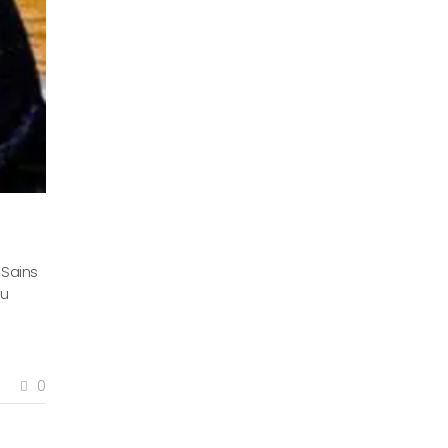
 Sains
au
0