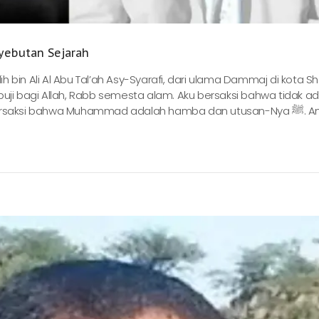
yebutan Sejarah
lih bin Ali Al Abu Tal’ah Asy-Syarafi, dari ulama Dammaj di kota S
uji bagi Allah, Rabb semesta alam. Aku bersaksi bahwa tidak ad
rsaksi bahwa Muhammad adalah hamba dan utusan-Nya ﷺ. Amma