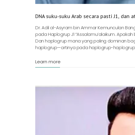
DNA suku-suku Arab secara pasti J1, dan a
Dr. Adil al-Asyram bin Ammar Kemunculan Bang
pada Haplogrup J1 “Assalamu’alaikum. Apakah 
Dan haplogrup mana yang paling dominan bagi 
haplogrup—artinya pada haplogrup-haplogrup
Learn more