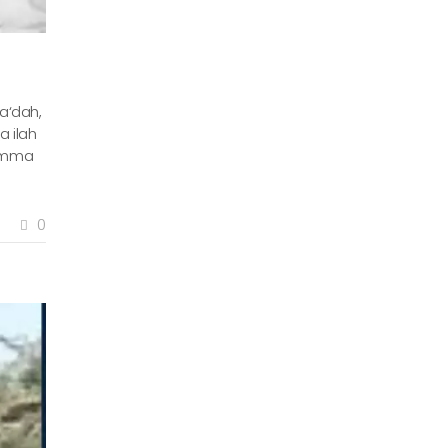
ha‘dah,
a ilah
0