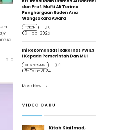
KH. Imaduddin Utsman Al Bantani
dan Prof. Mufti Ali Terima
Penghargaan Raden Aria
Wangsakara Award
urni
0
TOKOH
09-Feb-2025
a)?
semua
Ini Rekomendasi Rakernas PWILS
I Kepada Pemerintah Dan MUI
0
0
KEBANGSAAN
05-Des-2024
More News
VIDEO BARU
Kitab Kiai Imad,