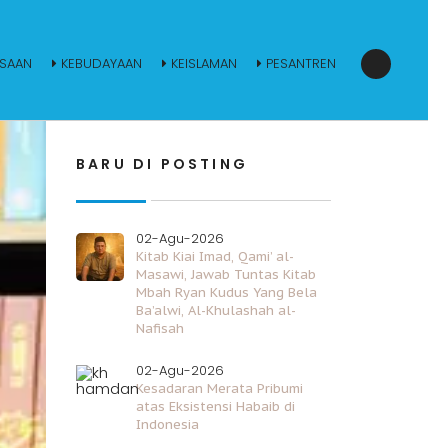
SAAN
KEBUDAYAAN
KEISLAMAN
PESANTREN
BARU DI POSTING
02-Agu-2026
Kitab Kiai Imad, Qami’ al-
Masawi, Jawab Tuntas Kitab
Mbah Ryan Kudus Yang Bela
Ba’alwi, Al-Khulashah al-
Nafisah
02-Agu-2026
Kesadaran Merata Pribumi
atas Eksistensi Habaib di
Indonesia