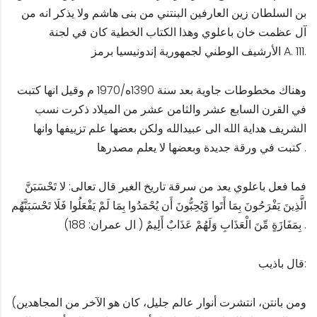
بن السلطان زين العارفين البنتني من بنى هاشم ولا يذكر انه من
آل عظمت خان باعلوي وهذا الكتاب الخطية كان في لجنة
الأرشيف الوطني لجمهورية إندونيسيا برمز A. 111.
وهناك مخطوطات جاوية بعد سنة 1390ه/1970 م وقيل انها كتبت
في القرن السابع عشر والثامن عشر من الميلاد ذكرت نسب
الشريف هداية الله الى عبيدالله ولكن بعضها علم تزييفها وانها
كتبت في ورقة جديدة وبعضها لا يعلم مصدرها .
فما فعل باعلوي يعد من سرقة تاريخ الغير قال تعالى: لا تَحْسَبَنَّ
الَّذِينَ يَفْرَحُونَ بِمَا أَتَوا وَّيُحِبُّونَ أَن يُحْمَدُوا بِمَا لَمْ يَفْعَلُوا فَلَا تَحْسَبَنَّهُم
بِمَفَازَةٍ مِّنَ الْعَذَابِ وَلَهُمْ عَذَابٌ أَلِيمٌ ( ال عمران: 188) .
قال باذيب:
(ومن بانتن، انتشرت أنوار عالم جليل، كان هو الآخر من المجاهدين