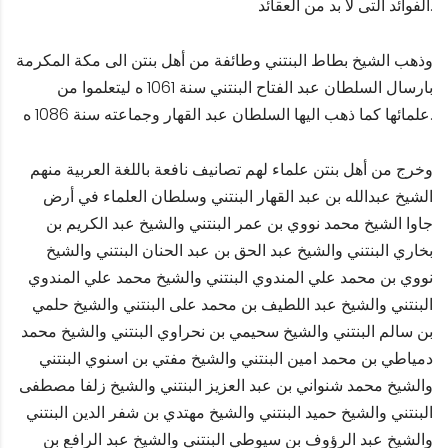
الفوائد التى لا بد من العقائد.
وذهب الشيخ بطاط البنتني وطائفة من أهل بنتن الى مكة المكرمة
بارسال السلطان عبد الفتاح البنتني سنة 1061 ه ليتعلموا من
علمائها كما ذهب اليها السلطان عبد القهار وجماعته سنة 1086 ه.
وخرج من أهل بنتن علماء لهم تصانيف نافعة باللغة العربية منهم
الشيخ عبدالله بن عبد القهار البنتني وسلطان العلماء في أرض
جاوا الشيخ محمد نووي بن عمر البنتني والشيخ عبد الكريم بن
بخاري البنتني والشيخ عبد الحق بن عبد الحنان البنتني والشيخ
نووي بن محمد علي المندوي البنتني والشيخ محمد علي المندوي
البنتني والشيخ عبد اللطيف بن محمد على البنتني والشيخ حلمي
بن سالم البنتني والشيخ سحيمي بن نحراوي البنتني والشيخ محمد
دمياطي بن محمد امين البنتني والشيخ مفتي بن اسنوي البنتني
والشيخ محمد شنواني بن عبد العزيز البنتني والشيخ زلفا مصطفى
البنتني والشيخ حميد البنتني والشيخ مهتدي بن شفر الدين البنتني
والشيخ عبد الرؤوف بن سيوطي البنتني والشيخ عبد الرافع بن