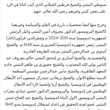
سيوطي البنتني والشيخ قرطبي الجيلاني الذي كتب كتابا في الرد
على بعض كتبي وغيرهم رضي الله تعالى عنهم.
وخرج منها ايضا شخصيات بارزة في العلم والسياسة وغيرهما
كالشيخ البروبيسور الدكتور معروف أمين البنتني وكيل الرئيس
لجمهورية اندونيسيا سنة 2019-2024 م وشفرالدين فراويراناغارا
البنتني رئيس جمهورية اندونيسيا الضروري سنة 1948 م، والشيخ
أسنوي بن عبدالرحمن البنتني مرشد الطريقة القادرية
والنقشبندية، والشيخ أستاري بن إسحق البنتني عالم معروف عند
الناس بولي الله المجذوب، والشيخ حصوري بن طاهر البنتني خادم
المعهد الطاهرية، والشيخ ماس عبدالرحمن مؤسس المنظمة
الدينية مطلع الانوار، والشيخ بريغادير جيندرال شمعون أحد الأبطال
الوطنيين في إندونيسيا، والشيخ أريا وانجسا كارا أحد الأبطال
الوطنيين في إندونيسيا، والبروبيسور الدكتور حسين جيادي نيغرات
البنتني البروبيسور الاول لأبناء اندونيسيا، والشيخ عبد الفتاح حسن
البنتني عضو لجنة التحقيق في إعداد استقلال إندونيسيا سنو 1945