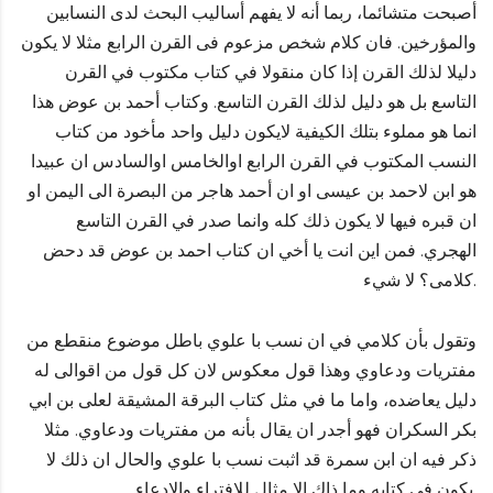
أصبحت متشائما، ربما أنه لا يفهم أساليب البحث لدى النسابين
والمؤرخين. فان كلام شخص مزعوم فى القرن الرابع مثلا لا يكون
دليلا لذلك القرن إذا كان منقولا في كتاب مكتوب في القرن
التاسع بل هو دليل لذلك القرن التاسع. وكتاب أحمد بن عوض هذا
انما هو مملوء بتلك الكيفية لايكون دليل واحد مأخود من كتاب
النسب المكتوب في القرن الرابع اوالخامس اوالسادس ان عبيدا
هو ابن لاحمد بن عيسى او ان أحمد هاجر من البصرة الى اليمن او
ان قبره فيها لا يكون ذلك كله وانما صدر في القرن التاسع
الهجري. فمن اين انت يا أخي ان كتاب احمد بن عوض قد دحض
كلامى؟ لا شيء.
وتقول بأن كلامي في ان نسب با علوي باطل موضوع منقطع من
مفتريات ودعاوي وهذا قول معكوس لان كل قول من اقوالى له
دليل يعاضده، واما ما في مثل كتاب البرقة المشيقة لعلى بن ابي
بكر السكران فهو أجدر ان يقال بأنه من مفتريات ودعاوي. مثلا
ذكر فيه ان ابن سمرة قد اثبت نسب با علوي والحال ان ذلك لا
يكون في كتابه وما ذاك الا مثال للافتراء والادعاء.