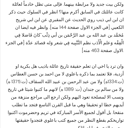
ولكن بيت جديد ولا مرابطة بينهما. فإلى متى تظل خادماً لعائلة
كانت عائلتك في السابق أكرم منها؟ انظر في السلوك حيث ذكر
ان ابن ابي ذيب روي الحديث عن المقبري عن ابن ابي شريح
الكعبي [في الجزء الاول صفحة 144 منه]. وانظر فيه ايضا ان
مُحَمَّد بن عبد الله بن عبد الرَّحْمَن بن أبي ذِئْب َكانَ فَاضلا فِي
الْفِقْه وَعلم الْأَدَب نظم التَّنْبِيه فِي شعر وَله قصائد عدَّة [في الجزء
الاول صفحة 463 منه].
وان ترد يا اخي ان تعلم حقيقة تاريخ عائلة باذيب هل بكرية او
أزدية، فلا تعتمد بما ذكره باعلوي لا من احمد بن حسن العطاس
(ت:1334ه) ولا من عبد الرحمن بن عبيد الله السقاف (ت:1375 ه)
ولا من سالم بن جندان (ت: 1389 ه) لانهم ما كتبوا شيئا في تاريخ
ونسب الا لمصلحة تعود اليهم ولكن ارجع الى مراجع منزهة من
أيديهم خطا او تحقيقا وهي ما قبل القرن التاسع فتجد ما تطلب
منقحا. بل أقول لجميع الأسر المباركة في تريم وحضرموت اكتبوا
تواريخكم بقطع النظر من جميع كتب باعلوي فتجدوا حقيقتها
وجميع الفخر فيها لعوائلكم.