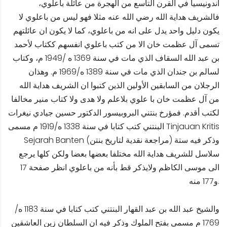
اندونيسيا في القرن التاسع من الهجرة من عائلة باعلوي،
فالشريف هداية الله رضي الله عنه مثلا فهو ليس من باعلوي لا
يكون دليل واحد يدل على انه من باعلوي، كما لا يكون ان عائلتهم
تسمى آل عظمت خان الا من كتب باعلوي انفسهم ككتاب لأحمد
بن عبد الله السقاف الذي مات في سنة 1369 ه /1949 م، وكتاب
لسالم بن جندان الذي مات في سنة 1389 ه/1969 م. وهذان
الرجلان من السابقين الأولين الذين كتبوا ان الشريف هداية الله
من آل عظمت خان با علوي بلاعلم ولا هدى ولا كتاب منير مخالفا
لكتب أقدم. فمؤرخ بنتني البروبيسور الدكتور حسين جيادي نيغرات
البنتني كتب كتابا في سنة 1338 ه/1919 م مسمى Tinjauan Kritis
Sejarah Banten (مراجعة نقدية لتاريخ بنتن) وذكر فيه ستة
سلاسل للشريف هداية الله مختلفا بعضها بعضا ولكن كلها يرجع
الى موسى الكاظم ولايذكر قط بأنه من باعلوي انظر صفحة 17
و177 منه.
والشيخ عبد الله بن عبد القهار البنتني كتب كتابا في سنة 1183 ه/
1769 م مسمى بفتح الملوك وذكر فيه ان السلطان زين العاشقين