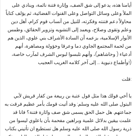
أيامنا هذه، يدعو إلى شق الصف، وإثارة فتنة نائمة، وينادي على
الملأ وعلى وسائل التواصل وعلى القنوات الفضائية، ثم يؤلف كتاباً
محاولاً دعم فتنته وفكرته، للنيل من أنساب قوم كرام، أهل دين
وعلم وتقوى وصلاح، ويعمد إلى التشويه وتزوير الحقائق، وطمس
الأنوار الإسلامية، بزعمه أن السادة الأشراف بني علوي، الذين هم
من لحمة المجتمع الجاوي دما وعرقا وخؤولة ومصاهرة، أنهم
أدعياء ( وحاشاهم)، وأنهم تلبسوا لبوس الشرف لمآرب خاصة،
وأطماع دنيوية … إلى آخر كلامه الغريب العجيب!)
قلت:
يا أخي قولك هذا مثل قول عتبة بن ربيعة من كفار قريش لأبي
البتول صلى الله عليه وسلم: وقد أتيت قومك بأمر عظيم فرقت به
جماعتهم. هل حمل الحق يسمى شق صف واثارة فتنة؟ فانا قد
علمت بيقين بدلائل علمية وبراهين مفحمة بأن باعلوي ليسوا من
ذرية رسول الله صلى الله عليه وسلم هل تستطيع ان تأتيني بكتاب