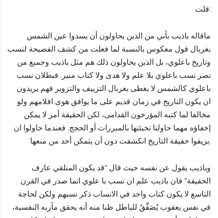
قلت:
ماقاله باذيب بأني من الذين يحاولون أن يسدوا عين الشمس
بغربال قول معكوس بالنسبة لما فعلت من كشف الفضيحة لنسب
وتاريخ باعلوي، بل الذين يحاولون ذلك هم مثل باذيب وجميع من
نصر نسب باعلوي بلا علم ولا هدى ولا كتاب منير. فبطلان نسب
باعلوي كالشمس لا يغطى بغربال التزييف والتزوير فهم يريدون
ان يكون التاريخ في زمان قديم على ما يوافق هوى اقلامهم ولو
مخالفا لما كتبه المؤرخون القدامى، لكن الحقيقة أمر لا يمكن
إخفاؤه مهما حاولنا تخبئتها بالمبررات أو الحجج. فعندما حاولوا ان
يزيفوا حقيقة التاريخ انكشفت دون أن يتمكن أحد من منعها.
وباذيب يقول عن نفسه حيث قال “قد يكون المتلقي عارف
الحقيقة” فان باذيب علم ان نسب با علوي انما صدر في القرن
التاسع لا يكون كتاب واحد في الانساب ذكر نسبهم ولكن لحاجة
في نفس يعقوب يُصَفِّقُ للباطل ظنا منه أنه يحقق مآربه النفسية،