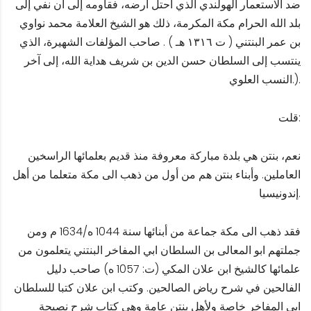
ضد الاستعمار الهولندي الذي احتل أرضه، فقاومه إلى أن نفي إلى
بلد الله الحرام مكة المكرمة، ذلك هو الشيخ العلامة محمد نواوي
بن عمر البنتني ( ت ١٣١٦ هـ ) . صاحب المؤلفات الشهيرة، الذي
ينتسب إلى السلطان حسن الدين بن شريف هداية الله، إلى آخر
النسب العلوي.).
قلت:
نعم، بنتن هي بلدة مباركة معروفة منذ قديم بعلمائها الراسخين
العاملين. وأبناء بنتن هم من أول من ذهب الى مكة متعلما من أهل
إندونيسيا.
فقد ذهب الى مكة جماعة من أبنائها سنة 1044 ه/1634 م ومن
جملتهم ابو المعالى بن السلطان ابي المفاخر البنتني يتعلمون من
علمائها كالشيخ ابن علان المكي (ت: 1057 ه) صاحب دليل
الفالحين في شرح رياض الصالحين. وكتب ابن علان كتبا للسلطان
ابي المفاخر خاصة ولأهل بنتن عامة وهي كتاب شرح نصيحة