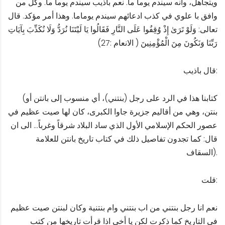
ويتجاهل، وأنه سيندم يوما ما. نعم باذيب سيندم يوما ما. وكل من
وافق با علوي في كذب ادعائهم سيندم يوماما. وهذا أمر مؤكد. قال
تعالى: وَلَوْ تَرَىٰ إِذْ وُقِفُوا عَلَى النَّارِ فَقَالُوا يَا لَيْتَنَا نُرَدُّ وَلَا نُكَذِّبَ بِآيَاتِ
رَبِّنَا وَنَكُونَ مِنَ الْمُؤْمِنِينَ ( الانعام :27)
قال باذيب:
(كتابنا هذا في الرد على رجل (بنتني)، أي منسوب إلى بانتن أو
بنتن، وهي من أقاليم جزيرة جاوا الكبرى، كان لها صيت عظيم في
عصور الحكم الإسلامي الأول الذي ساد البلاد شرقاً وغرباً… الى ان
قال: كما تجدون تفاصيل ذلك في كتاب تاريخ بانتن للعلامة
السقاف).
قلت:
نعم انا رجل بنتني من اب بنتني وام بنتنية وكان لبنتن صيت عظيم
في التاريخ كما ذكرت لكن يا أخي اذا قرأت تاريخها من كتب