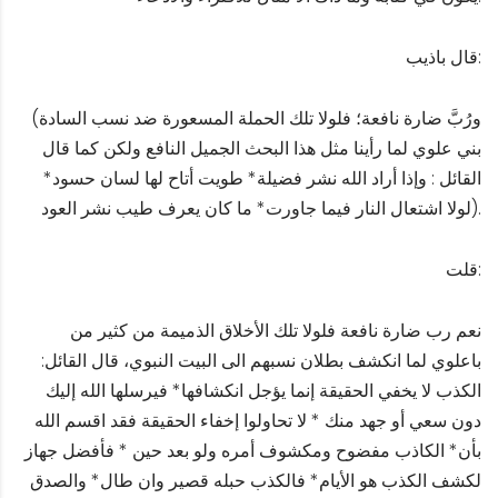
قال باذيب:
(ورُبَّ ضارة نافعة؛ فلولا تلك الحملة المسعورة ضد نسب السادة
بني علوي لما رأينا مثل هذا البحث الجميل النافع ولكن كما قال
القائل : وإذا أراد الله نشر فضيلة* طويت أتاح لها لسان حسود*
لولا اشتعال النار فيما جاورت* ما كان يعرف طيب نشر العود).
قلت:
نعم رب ضارة نافعة فلولا تلك الأخلاق الذميمة من كثير من
باعلوي لما انكشف بطلان نسبهم الى البيت النبوي، قال القائل:
الكذب لا يخفي الحقيقة إنما يؤجل انكشافها* فيرسلها الله إليك
دون سعي أو جهد منك * لا تحاولوا إخفاء الحقيقة فقد اقسم الله
بأن* الكاذب مفضوح ومكشوف أمره ولو بعد حين * فأفضل جهاز
لكشف الكذب هو الأيام* فالكذب حبله قصير وان طال* والصدق