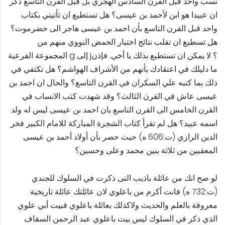
نسب واحد قبل القرن السادس الهجري بل قبل القرن التاسع ذكر
ان عبيدا هو ابن لأحمد بن عيسى؟ هل تستطيع ان تأتيني بكتاب
واحد قبل القرن التاسع بأن احمد بن عيسى هاجر الى حضرموت؟
هل تسطيع ان تقلب نتائج اختبار الحمض النووي منهم من
المجموعة الفرعية g إلى j؟ لا يمكن ان تستطيع بذلك يا أخي. فإذن
ما دليلك في اعتقادك بأنهم من الأشراف الهواشم؟ هل تكتفي في
ذلك بما كتبه علي السكران في القرن التاسع؟ والحال ان احمد بن
عيسى عاش في القرن الثالث؟ وقد شهدت كتب الانساب في
القرن الخامس الى القرن التاسع بان احمد بن عيسى ليس له ولد
اسمه عبيد؟ هل لم تقرأ كتاب الشجرة المباركة للامام الكبير فخر
الدين الرازي (ت:606 ه) حيث حصر بأن أولاد أحمد بن عيسى
المعقبين من ثلاثة بنين محمد وعلى وحسين؟
لو صح انك من عائلة باذيب التى ذكرت في السلوك للجندي
(ت:732 ه) فانت أكرم من باعلوي لان عائلتك عائلة تاريخية
معروفة بالعلم والحديث ولاكذلك بعائلة باعلوي فبيت أبي علوي
الذي ذكر في السلوك ليس بيت باعلوي عبد الرحمن السقاف