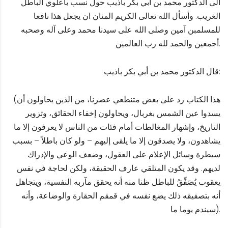
الى الدكتور محمد بن أبي بكر باذيب حول نسب باعلوي الباطل
الغريب. وأسأل الله تعالى الكريم المنان ان يجعل هذا نافعا
للمسلمبن آمين وصلى الله على سيدنا محمد وعلى آله وصحبه
أجمعين والحمد لله رب العالمين.
قال الدكتور محمد بن أبي بكر باذيب:
(هذا الكتاب رد على بعض متنطعي عصرنا، من الذين يحاولون أن
يسدوا عين الشمس بغربال، ويحاولون إخفاء الحقائق، وتزوير
التاريخ، وإشهار المغالطات أمام فئات من الناس لا يعرفون إلا ما
يشاهدون، ولا يصدقون إلا ما يلقى إليهم – ولو كان باطلاً – بسبب
سيطرة وسائل الإعلام على العقول، وضعف الوعي والإدراك
لديهم. وقد يكون المتلقي عارف الحقيقة، ولكن لحاجة في نفس
يعقوب يُصَفِّقُ للباطل ظنا منه أنه يحقق مآربه النفسية، ويتجاهل
أنه بتصفيقه ذلك يضع نفسه في قمقم الحقارة والوضاعة، وأنه
سيندم يوما ما).