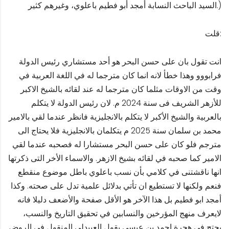
السيد الباحث النسابة أمجد أبو فطيم باعلوي، وغيرهم كثير.)
قلت:
انت تقول بان على حسن البحر هو أحد مستشاري رئيس الدولة
فرابووو وهذا خطأ لانه انما كان مترجما له في اللغة العربية في
وقت من الاوقات مثلما كان مترجما له عند لقائه بالشيخ الاكبر
للأزهر الشريف فى سنة 2024 م. لان رئيس الدولة لا يتكلم
بالعربية والشيخ الأكبر لا يتكلم بالانجليزية فانظر عندما لقي بالامير
محمد بن سلمان سنة 2025 م يتكلمان بالانجليزية فلا يحتاج الى
مترجم فلو كان على حسن البحر مستشارا له فصحبه عندما لقي
الامير كما صحبه في لقائه بشيخ الازهر. والاسماء الأخر التى ذكرتها
انها ناقشتنى في كلامي بأن نسب باعلوي باطل موضوع منقطع
فنعم ولكنها لا تستطيع ان تأتي بدلائل علمية تدل على صحته. وكذا
أمجد ابو فطيم بل هذا الآخر هو الأقل صفحة والأضعف دليلا فانه
لايعرف منهج المؤرخين والنسابين في تحقيق التاريخ والنسب،
يحتج في هجرة احمد بن عيسى بقول العبيدلى المنقول في الروض