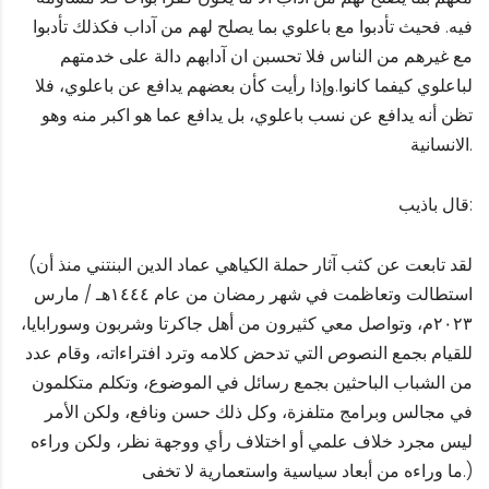
فيه. فحيث تأدبوا مع باعلوي بما يصلح لهم من آداب فكذلك تأدبوا
مع غيرهم من الناس فلا تحسبن ان آدابهم دالة على خدمتهم
لباعلوي كيفما كانوا.وإذا رأيت كأن بعضهم يدافع عن باعلوي، فلا
تظن أنه يدافع عن نسب باعلوي، بل يدافع عما هو اكبر منه وهو
الانسانية.
قال باذيب:
(لقد تابعت عن كثب آثار حملة الكياهي عماد الدين البنتني منذ أن
استطالت وتعاظمت في شهر رمضان من عام ١٤٤٤هـ / مارس
۲۰۲۳م، وتواصل معي كثيرون من أهل جاكرتا وشربون وسورابايا،
للقيام بجمع النصوص التي تدحض كلامه وترد افتراءاته، وقام عدد
من الشباب الباحثين بجمع رسائل في الموضوع، وتكلم متكلمون
في مجالس وبرامج متلفزة، وكل ذلك حسن ونافع، ولكن الأمر
ليس مجرد خلاف علمي أو اختلاف رأي ووجهة نظر، ولكن وراءه
ما وراءه من أبعاد سياسية واستعمارية لا تخفى.)