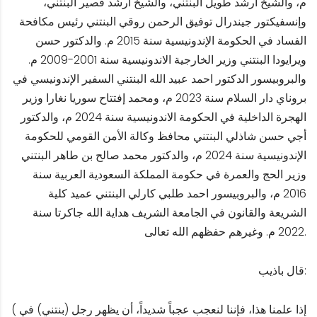
م، والشيخ أرشد طويل البنتني، والشيخ أرشد قصير البنتني،
وإنسفيكتور جيندرال توفيق الرحمن روقي البنتني رئيس مكافحة
الفساد في الحكومة الإندونيسية سنة 2015 م. والدكتور حسن
ويرايودا البنتني وزير الخارجية الاندونيسية سنة 2001-2009 م.
والبروبيسور الدكتور احمد عبيد الله البنتني السفير الإندونيسي في
بروناي دار السلام سنة 2023 م، ومحمد إفتتاح سوريا نغارا وزير
الهجرة الداخلية في الحكومة الاندونيسية سنة 2024 م، والدكتور
أجي حسن شاذلي البنتني محافظ وكالة الأمن القومي للحكومة
الإندونيسية سنة 2024 م، والدكتور محمد صالح بن طاهر البنتني
وزير الحج والعمرة في حكومة المملكة السعودية العربية سنة
2016 م، والبروبيسور احمد طلبي كارلي البنتني عميد كلية
الشريعة والقانون في الجامعة الشريف هداية الله جاكرتا سنة
2022 م. وغيرهم حفظهم الله تعالى.
قال باذيب:
( إذا علمنا هذا، فإننا لنعجب عجباً شديداً، أن يظهر رجل (بنتني) في