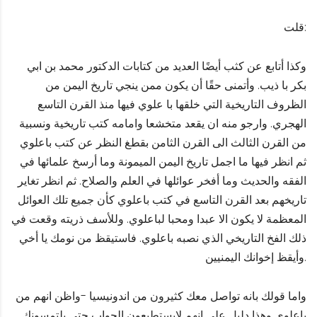
قلت:
وكذا أتابع عن كثب أيضًا العديد من كتابات الدكتور محمد بن ابي
بكر با ذيب. وأتمنى حقًا أن يكون ممن ينجي تاريخ اليمن من
الظروف التاريخية التي خلقها با علوي فيها منذ القرن التاسع
الهجري. وارجو منه ان يقعد متخشعا وامامه كتب تاريخية ونسبية
من القرن الثالث الى القرن الثامن بقطغ النظر عن كتب باعلوي
ثم انظر فيها ما اجمل تاريخ اليمن الميمونة وما أرسخ علمائها في
الفقه والحديث وما أفخر عوائلها في العلم والصلاح. ثم انظر تغاير
تاريخهم بعد القرن التاسع في كتب باعلوي كأن جميع تلك العوائل
المعظمة لا يكون الا عبدا ومحبا لباعلوي. وللأسف ذريته وقعت في
ذلك الفخ التاريخي الذي نصبه باعلوي. فاستيقظ من نومك يا أخي
وأيقظ إخوانك اليمنيين.
واما قولك بانه تواصل معك كثيرون من اندونيسيا -واظن انهم من
باعلوي وهذا دليل على انهم لايستطيعون الجواب حتى يلتمسونك