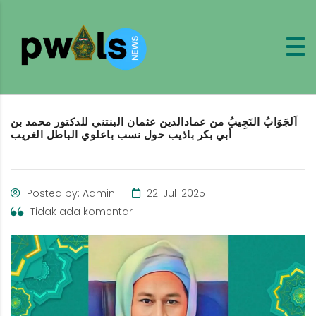
اَلجَوَابُ النَجِيبُ من عمادالدين عثمان البنتني للدكتور محمد بن
أبي بكر باذيب حول نسب باعلوي الباطل الغريب
Posted by: Admin
22-Jul-2025
Tidak ada komentar