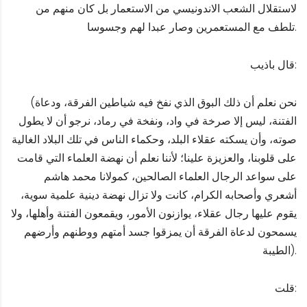
لاستقلال الشعب الاندونيسي من الاستعمار بل كان منهم من
تلطف مع المستعمرين وصار عبدا لهم وجسوسا.
قال باذيب:
(نحن نعلم أن ذلك البوق الذي نفخ فيه شياطين الفرقة، ودعاة
الفتنة، ليس إلا صرخة في واد، ونفخة في رماد، نرجو أن لا يطول
صوته، وأن يسكته عقلاء البلد، وحكماء الناس في تلك البلاد الغالية
على قلوبنا، والعزيزة علينا؛ لأننا نعلم أن نهضة العلماء التي قامت
على سواعد الرجال العلماء الصالحين، کمولانا محمد هاشم
أشعري وأصحابه الكرام، كانت ولا تزال نهضة دينية علمية سوية،
يقوم عليها رجال عقلاء، يوازنون الأمور، ويقمعون الفتنة وأهلها، ولا
يسمحون لدعاة الفرقة أن يمزقوا جسد أمتهم ووطنهم وأرضهم
الطيبة).
قلت: