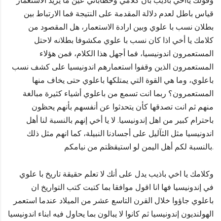
وقولك ياأخي باذيب بأن كلامي وخطاباتي عين ما يريد الاستعمار
قياس باطل لعدم دلالة المقدمة على النتيجة فما الارتباط بين
بطلان نسب با علوي وبين ارادة الاستعمار، هل المقصود من
كلامك يا أخي اذا كان نسب با علوي مكشوفا بطلانه لاحتل
المستعمرون اندونيسيا، فما أجهل هذا الكلام، فمن هؤلاء
المستعمرون الذين وقفوا استعمارهم اندونيسيا على كشف نسب
باعلوي، وما هي القوة التي يمتلكها باعلوي حتى يخاف منها
المستعمرون؟ ربما انت تسمع من باعلوي أشياء كثيرة مبالغة
منهم ثم انت تصدقها كأن يتحدثوا عن أنفسهم بأنهم يحظون
باحترام كبير من اهل إندونيسيا. لا يا أخي إنهم بالنسبة لنا أهل
اندونيسيا مثل الثآليل على أجسادنا النبيلة، كما انهم مثل ذلك
بالنسبة لكم أهل اليمن لو استيقظتم من نيامكم.
وكلامك يا اخي باذيب يدل على أنك لا تعلم حقيقة تاريخ با علوي
في إندونيسيا فها انا اقول موافقا بما كتبت كتب التواريخ ان
باعلوي جاؤوا خلال القرن التاسع عشر من الميلاد عندما استعمر
الهولنديون إندونيسيا ثم كانوا لا يبالون بما يحاول فيه ابناء اندونيسيا