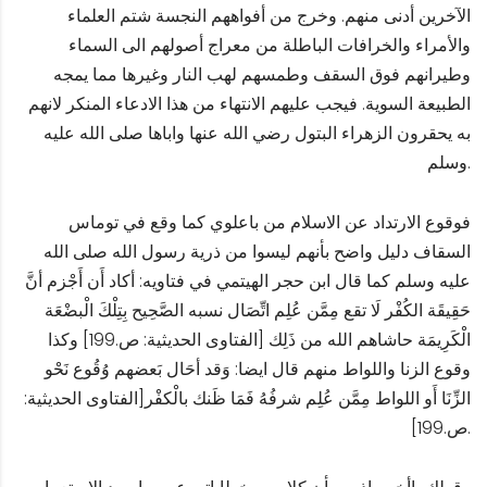
الآخرين أدنى منهم. وخرج من أفواههم النجسة شتم العلماء
والأمراء والخرافات الباطلة من معراج أصولهم الى السماء
وطيرانهم فوق السقف وطمسهم لهب النار وغيرها مما يمجه
الطبيعة السوية. فيجب عليهم الانتهاء من هذا الادعاء المنكر لانهم
به يحقرون الزهراء البتول رضي الله عنها واباها صلى الله عليه
وسلم.
فوقوع الارتداد عن الاسلام من باعلوي كما وقع في توماس
السقاف دليل واضح بأنهم ليسوا من ذرية رسول الله صلى الله
عليه وسلم كما قال ابن حجر الهيتمي في فتاويه: أكاد أَن أَجْزم أنَّ
حَقِيقَة الكُفْر لَا تقع مِمَّن عُلِم اتِّصَال نسبه الصَّحِيح بِتِلْكَ الْبضْعَة
الْكَرِيمَة حاشاهم الله من ذَلِك [الفتاوى الحديثية: ص.199] وكذا
وقوع الزنا واللواط منهم قال ايضا: وَقد أحَال بَعضهم وُقُوع نَحْو
الزِّنَا أَو اللواط مِمَّن عُلِم شرفُهُ فَمَا ظَنك بالْكفْر[الفتاوى الحديثية:
ص.199].