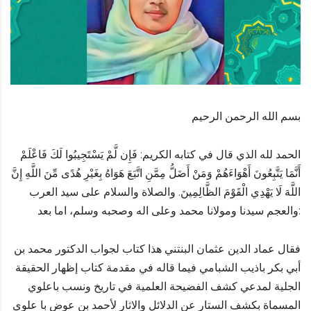
بسم الله الرحمن الرحيم
الحمد لله الذي قال في كتابه الكريم: فَإِن لَّمْ يَسْتَجِيبُوا لَكَ فَاعْلَمْ
أَنَّمَا يَتَّبِعُونَ أَهْوَاءَهُمْ وَمَنْ أَضَلُّ مِمَّنِ اتَّبَعَ هَوَاهُ بِغَيْرِ هُدًى مِّنَ اللَّهِ إِنَّ
اللَّهَ لَا يَهْدِي الْقَوْمَ الظَّالِمِينَ. والصلاة والسلام على سيد العرب
والعجم سيدنا ومولانا محمد وعلى اله وصحبه وسلم، اما بعد:
فقال عماد الدين عثمان البنتني هذا كتاب لجواب الدكتور محمد بن
أبي بكر باذيب الشبامي فيما قاله في مقدمة كتاب إظهار الحقيقة
الجلية لمدعي كشف الفضيحة العلمية في تاريخ ونسب باعلوي
المسماة بكشف الستار عن الدلائل والاثار لأحمد بن عوض با علوي