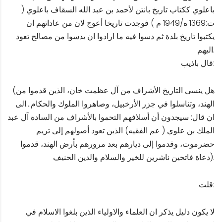
باعلوي ككتاب تاريخ بانتن لأحمد بن عبد الله السقاف باعلوي (
ت:1369 ه/1949 م ) فوجدت تاريخا أعوج لان من عاداتهم ان
يكتبوا تاريخ بلدة ثم دسوا فيه ما ارادوا ان يدسوا من مصالح تعود
اليهم.
قال باذيب:
(هل ينسى التاريخ الأشراف من آل عظمت خان، الذين قدموا من
الهند، وتناسلوا في جزر الأرخبيل، وصاهروا الملوك والحكام…الى
ان قال: سيجدون أن أسلافهم التحموا بالأشراف من السادة آل عبد
الملك بن علوي ( عم الفقيه) الذين تعود أصولهم إلى تريم
حضرموت، وقدموا إلى ديارهم بعد مرورهم بأرض الهند، قدموا
دعاة فاتحين ناشرين للخير والسلام والدين الحنيف).
قلت:
لا يكون دليل يذكر ان العلماء والاولياء الذين بلغوا الاسلام في