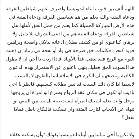
اللهم ألف بين قلوب ابناء اندونيسيا واصرف عنهم شياطين الفرقة
ودعاة الفتنة والله يعلم من هم شياطين الفرقة ودعاة الفتنة في
هذه الأرض المباركة الجميلة كما يعلم من حمل الحق لأهلها. هل
شياطين الفرقة ودعاة الفتنة هم من ادعى الشرف بلا دليل ولا
برهان كباعلوي او من كشف بطلان ادعائه بدلائل واضحة وبراهين
قوية كنحن. فكلمات حق صرحة في واد أو نفخة في رماد إن ذهبت
اليوم مع الريح فقد تذهب غداً بالأوتاد. فاذا اردت يا أخي ان لا يطول
هذا الصوت الحق فعليك بنهي باعلوي عن الاستمرار بهذه الدعوى
الكاذبة وبنصحهم ان الكرم في الاسلام انما بالتقوى لا بالنسب
لاسيما اذا كان ذلك النسب قد تبين بطلانه كنسبهم. فانظر يا اخي
باذيب لو تكون في مكان عقد الزواج وشرع ابو امرأة ان يزوجها
برجل وانت تعلم ان تلك المرأة ليست بنته بل بنتا من التبني لو
تنهاه عن الايجاب لثارت الفتنة وان تسكت فالنكاح باطل فماذا
تفعل؟
ولا تكن يا أخي نماما بين أبناء اندونيسيا بقولك “وأن يسكته عقلاء