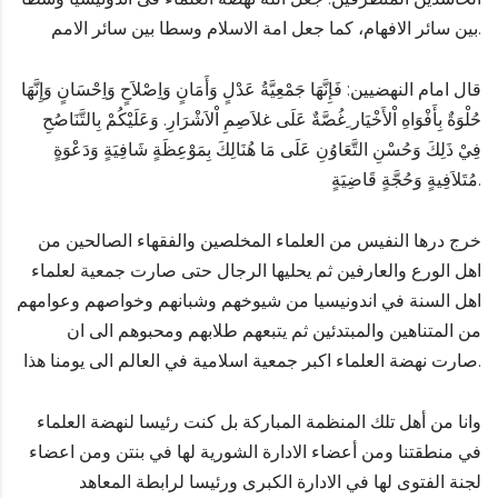
بين سائر الافهام، كما جعل امة الاسلام وسطا بين سائر الامم.
قال امام النهضيين: فَإِنَّهَا جَمْعِيَّةُ عَدْلٍ وَأَمَانٍ وَاِصْلاَحٍ وَاِحْسَانٍ وَإِنَّهَا
حُلْوَةٌ بِأَفْوَاهِ اْلأَخْيَار ِغُصَّةٌ عَلَى غلاَصِمِ اْلاَشْرَارِ. وَعَلَيْكُمْ بِالتَّنَاصُحِ
فِيْ ذَلِكَ وَحُسْنِ التَّعَاوُنِ عَلَى مَا هُنَالِكَ بِمَوْعِظَةٍ شَافِيَةٍ وَدَعْوَةٍ
مُتَلاَفِيةٍ وَحُجَّةٍ قَاضِيَةٍ.
خرج درها النفيس من العلماء المخلصين والفقهاء الصالحين من
اهل الورع والعارفين ثم يحليها الرجال حتى صارت جمعية لعلماء
اهل السنة في اندونيسيا من شيوخهم وشبانهم وخواصهم وعوامهم
من المتناهين والمبتدئين ثم يتبعهم طلابهم ومحبوهم الى ان
صارت نهضة العلماء اكبر جمعية اسلامية في العالم الى يومنا هذا.
وانا من أهل تلك المنظمة المباركة بل كنت رئيسا لنهضة العلماء
في منطقتنا ومن أعضاء الادارة الشورية لها في بنتن ومن اعضاء
لجنة الفتوى لها في الادارة الكبرى ورئيسا لرابطة المعاهد