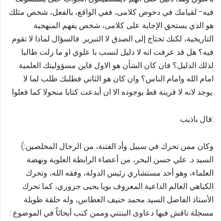
فيه- لقيامك في دحوض كلامى، ففي الواقع، بالفعل، شخص مثلك
هو الذي يستحق الإجابة على كلامى، شخص يفهم المنهجية
التاريخية، لكنك تحتاج إلى الصدق لا التبرير. فالسؤال لماذا لا تقوم
فيه؟ هل قد عرفت انه لا دليل لنسب با علوي او ما زلت طالبا
لذلك الدليل؟ فان كان الشأن هو الاول فاين مسؤوليتك العلمية
امام الله وامام الناس؟ وان كان هو الثاني فطلبك طلب لما لا
يوجد لانه لا قرينة قط بوجوده الا ان أبدعت كتابا منحولا كما فعلوا.
قال باذيب:
(وكان ممن تحرك في سبيل وأد الفتنة، من الرجال المخلصين:
السيد د. علي حسن البحر، من أعضاء الرابطة العلوية ونهضة
العلماء، وهو أحد مستشاري رئيس الدولة، وفقه الله، وتحرك
الكياهي العالم الداعية المعروف بويا يحيى جزوري، كما تحرك
الأستاذ الفاضل السيد محمد حنيف العطاس، وله حلقة طويلة
مسجلة ناقش فيها دعاوى البنتني.وممن كتب أبحاثاً في الموضوع :