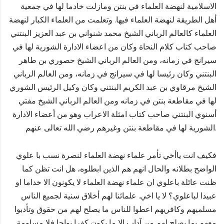
الاسلامية لنهضة العلماء في بنتن ومازلت خادما لها في جمعية
أهل الطريقة لنهضة العلماء فيها. وتعلمت من العلماء الكبار لنهضة
العلماء كالعالم الرباني الشيخ محمد شنواني بن عبد العزيز البنتني
صاحب كتاب كلام النحاة وكان من اعضاء الادارة الشورية لها في
سيرانج في زمانه، ومن العالم الرباني الشيخ حصوري بن طاهر
البنتني وكان رئيسا لها في سيرانج في زمانه، ومن العالم الرباني
الشيخ مرقاوي بن عبد الكريم البنتني وكان وكيل الرئيس الشوري
لها في مقاطعة بنتن في زمانه ومن العالم الرباني الشيخ مفتي
أسنوي البنتني صاحب كتاب امثلة الاعراب وهو من أعضاء الادارة
الشورية لها في مقاطعة بنتن وغيرهم رضي الله تعالى عنهم.
فكيف انت ياأخي تأمر علماء نهضة العلماء لنصرة نسب با علوي
الواضح بطلانه والحال انهم هم الذين ابطلوه، هل انت تظن كما
ظنت عائلة باعلوي ان علماء نهضة العلماء لا يكونون الا خداما او
عبيدا لباعلوي؟ لا يا اخي. علمائنا لهم أخلاق سنية لجميع الناس
مسلميهم وكافريهم اعطوا للناس ما يصلح لهم من حقوق وتأدبوا
معهم بما يصلح لهم من آداب الا ما يكون كفرا بواحا فلا مساومة